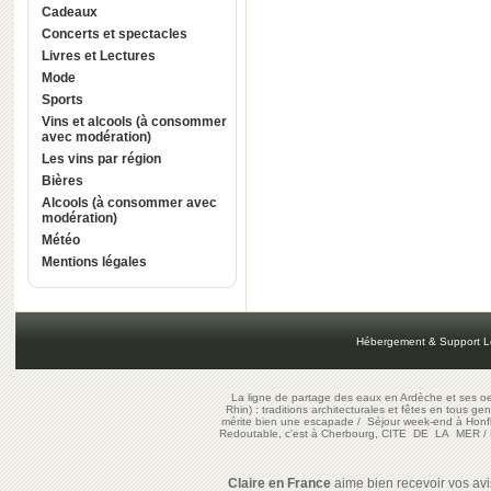
Cadeaux
Concerts et spectacles
Livres et Lectures
Mode
Sports
Vins et alcools (à consommer
avec modération)
Les vins par région
Bières
Alcools (à consommer avec
modération)
Météo
Mentions légales
Hébergement & Support L
La ligne de partage des eaux en Ardèche et ses oe
Rhin) : traditions architecturales et fêtes en tous ge
mérite bien une escapade
/
Séjour week-end à Honf
Redoutable, c'est à Cherbourg, CITE DE LA MER
/
Claire en France
aime bien recevoir vos avis