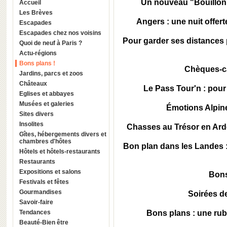
Un nouveau "Bouillon C
Accueil
Les Brèves
Angers : une nuit offer
Escapades
Escapades chez nos voisins
Pour garder ses distances
Quoi de neuf à Paris ?
Actu-régions
Bons plans !
Chèques-c
Jardins, parcs et zoos
Châteaux
Le Pass Tour'n : pou
Eglises et abbayes
Musées et galeries
Émotions Alpin
Sites divers
Insolites
Chasses au Trésor en Ar
Gîtes, hébergements divers et
chambres d'hôtes
Bon plan dans les Landes 
Hôtels et hôtels-restaurants
Restaurants
Expositions et salons
Bons
Festivals et fêtes
Gourmandises
Soirées de
Savoir-faire
Tendances
Bons plans : une rub
Beauté-Bien être