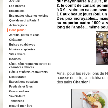
dur mayonnaise à 2,20 €, le 
Accueil
€, le confit de canard pomme
Les Brèves
à 3 €... voire en saison ave
Escapades
1 € aux beaux jours (oui, un
Escapades chez nos voisins
Des prix incroyables... mais
Quoi de neuf à Paris ?
au superbe cadre 1900 a vo
Actu-régions
long de l'année... même pour 
Bons plans !
Jardins, parcs et zoos
Châteaux
Eglises et abbayes
Musées et galeries
Sites divers
Insolites
Gîtes, hébergements divers et
chambres d'hôtes
Hôtels et hôtels-restaurants
Ainsi, pour les réveillons de 
Restaurants
hausse de prix, s'enrichira de 
Expositions et salons
des tarifs
Chartier
!
Festivals et fêtes
Gourmandises
Savoir-faire
Tendances
Beauté-Bien être