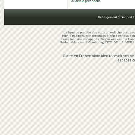
<< article précédent
Hébergement & Support L
La ligne de partage des eaux en Ardèche et ses oe
Rhin) : traditions architecturales et fêtes en tous ge
mérite bien une escapade
/
Séjour week-end à Honf
Redoutable, c'est à Cherbourg, CITE DE LA MER
/
Claire en France
aime bien recevoir vos avis
espaces c