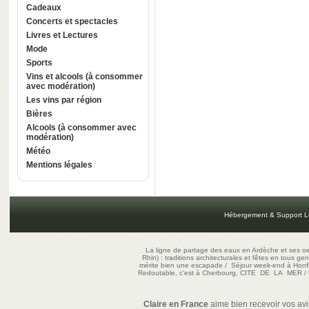
Cadeaux
Concerts et spectacles
Livres et Lectures
Mode
Sports
Vins et alcools (à consommer
avec modération)
Les vins par région
Bières
Alcools (à consommer avec
modération)
Météo
Mentions légales
Hébergement & Support L
La ligne de partage des eaux en Ardèche et ses oe
Rhin) : traditions architecturales et fêtes en tous ge
mérite bien une escapade
/
Séjour week-end à Honf
Redoutable, c'est à Cherbourg, CITE DE LA MER
/
Claire en France
aime bien recevoir vos avis