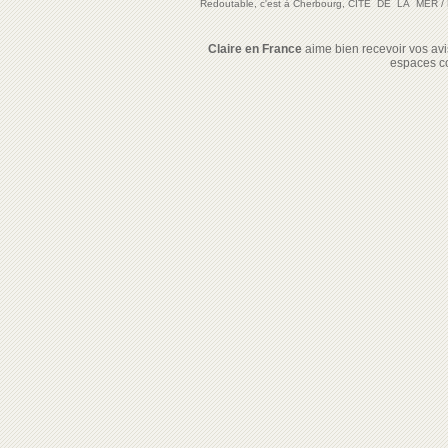
Redoutable, c'est à Cherbourg, CITE DE LA MER
/
Claire en France
aime bien recevoir vos avis
espaces c