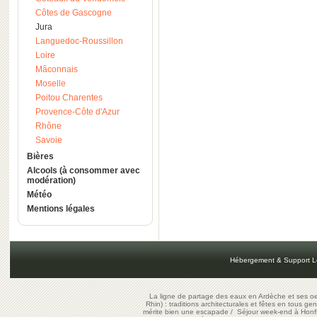
Côtes de Gascogne
Jura
Languedoc-Roussillon
Loire
Mâconnais
Moselle
Poitou Charentes
Provence-Côte d'Azur
Rhône
Savoie
Bières
Alcools (à consommer avec
modération)
Météo
Mentions légales
Hébergement & Support L
La ligne de partage des eaux en Ardèche et ses oe
Rhin) : traditions architecturales et fêtes en tous ge
mérite bien une escapade
/
Séjour week-end à Honf