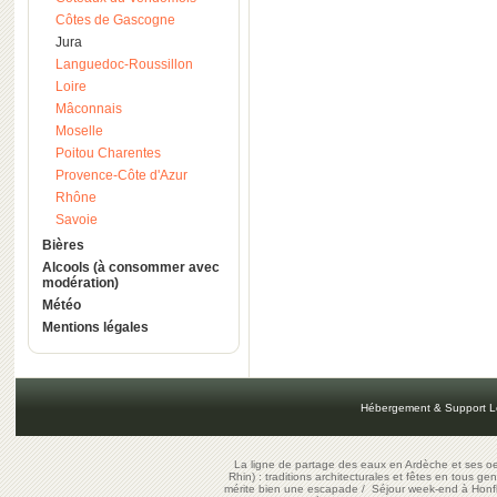
Côtes de Gascogne
Jura
Languedoc-Roussillon
Loire
Mâconnais
Moselle
Poitou Charentes
Provence-Côte d'Azur
Rhône
Savoie
Bières
Alcools (à consommer avec
modération)
Météo
Mentions légales
Hébergement & Support L
La ligne de partage des eaux en Ardèche et ses oe
Rhin) : traditions architecturales et fêtes en tous ge
mérite bien une escapade
/
Séjour week-end à Honf