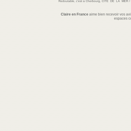
Redoutable, c'est à Cherbourg, CITE DE LA MER
/
Claire en France
aime bien recevoir vos avis
espaces c