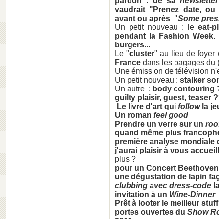
pardon : de sa
newsletter
vaudrait "Prenez date, ou
avant ou après "
Some pres
Un petit nouveau : le
eat-p
pendant la Fashion Week.
burgers...
Le "
cluster
" au lieu de foyer
France
dans les bagages du (
Une émission de télévision n'e
Un petit nouveau :
stalker so
Un autre :
body contouring 
guilty plaisir, guest, teaser
Le livre d'art qui
follow
la je
Un roman
feel good
Prendre un verre sur un
roo
quand même plus francopho
première analyse mondiale
j'aurai plaisir à vous accueil
plus ?
pour un
Concert Beethoven
une dégustation de lapin f
clubbing avec dress-code
la
invitation à un
Wine-Dinner
Prêt à looter le meilleur stuf
portes ouvertes du
Show R