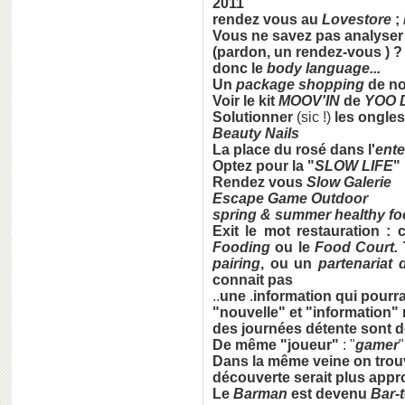
2011
rendez vous au
Lovestore
;
Vous ne savez pas analyser l
(pardon, un rendez-vous )
donc le
body language...
Un
package shopping
de no
Voir le
kit
MOOV'IN
de
YOO 
Solutionner
(sic !)
les ongles
Beauty Nails
La place du rosé dans
l'
ente
Optez pour la "
SLOW LIFE
"
Rendez vous
Slow Galerie
Escape Game Outdoor
spring & summer healthy f
Exit le mot restauration : 
Fooding
ou le
Food Court.
pairing
, ou
un
partenariat 
connait pas
..
une
.
information qui pourrai
"nouvelle" et "information" 
des journées détente sont 
De même "joueur"
: "
gamer
Dans la même veine on trouv
découverte serait plus appro
Le
Barman
est devenu
Bar-