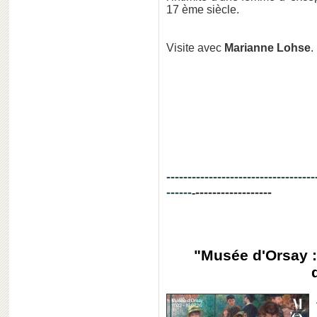
17 ème siècle.
Visite avec
Marianne Lohse
.
-----------------------------------
------
------------------
-
"Musée d'Orsay :