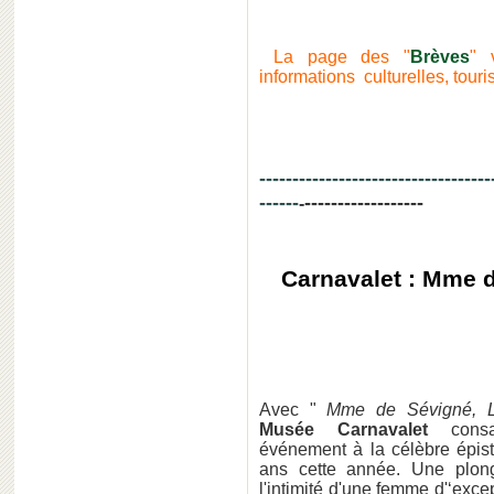
La page des "
Brèves
" 
informations culturelles, tour
-----------------------------------
------
------------------
-
Carnavalet : Mme d
Avec "
Mme de Sévigné, Le
Musée Carnavalet
consac
événement à la célèbre épist
ans cette année. Une plon
l'intimité d'une femme d'‘exce