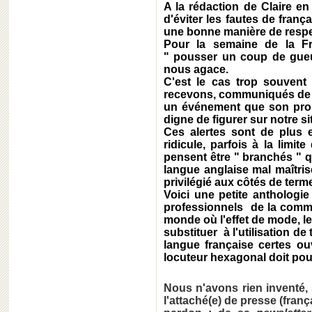
A la rédaction de Claire en
d'éviter les fautes de franç
une bonne manière de respe
Pour la semaine de la F
" pousser un coup de gueu
nous agace.
C'est le cas trop souvent
recevons, communiqués de p
un événement que son prom
digne de figurer sur notre si
Ces alertes sont de plus 
ridicule, parfois à la limi
pensent être " branchés " q
langue anglaise mal maîtri
privilégié aux côtés de term
Voici une petite anthologi
professionnels de la comm
monde où l'effet de mode, le
substituer à l'utilisation d
langue française certes ou
locuteur hexagonal doit pou
Nous n'avons rien inventé,
l'attaché(e) de presse (fran