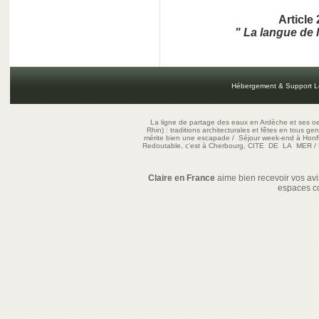
Article 
" La langue de 
Hébergement & Support L
La ligne de partage des eaux en Ardèche et ses oe
Rhin) : traditions architecturales et fêtes en tous ge
mérite bien une escapade
/
Séjour week-end à Honf
Redoutable, c'est à Cherbourg, CITE DE LA MER
/
Claire en France
aime bien recevoir vos avis
espaces c