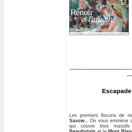
-----------------------------------
--
Escapade
Les premiers flocons de n
Savoie
... On vous emmène
qui couvre trois massi
Beaufortain
et le
Mont Blan