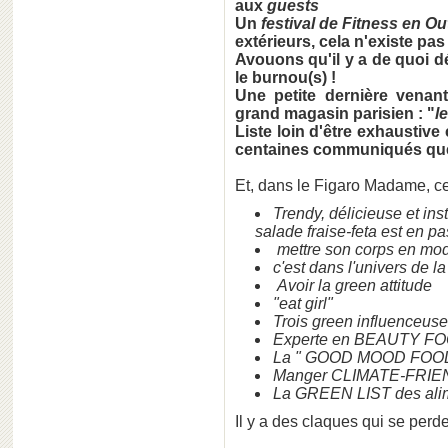
aux
guests
Un
festival de Fitness en O
extérieurs, cela n'existe pas 
Avouons qu'il y a de quoi d
le burnou(s) !
Une petite dernière venan
grand magasin parisien : "
l
Liste loin d'être exhaustive
centaines communiqués que 
Et, dans le Figaro Madame, c
Trendy, délicieuse et in
salade fraise-feta est en 
mettre son corps en mo
c'est dans l'univers de la
Avoir la green attitude
"eat girl"
Trois green influenceuse
Experte en BEAUTY F
La " GOOD MOOD FOOD
Manger CLIMATE-FRI
La GREEN LIST des alime
Il y a des claques qui se perde