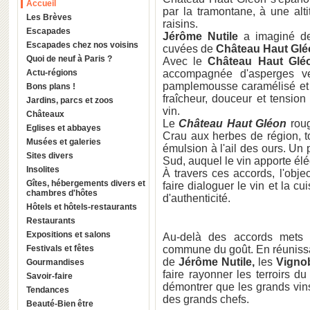
Accueil
par la tramontane, à une alti
Les Brèves
raisins.
Escapades
Jérôme Nutile
a imaginé de
Escapades chez nos voisins
cuvées de
Château Haut Glé
Quoi de neuf à Paris ?
Avec le
Château Haut Glé
Actu-régions
accompagnée d'asperges ve
pamplemousse caramélisé et d
Bons plans !
fraîcheur, douceur et tensio
Jardins, parcs et zoos
vin.
Châteaux
Le
Château Haut Gléon
rou
Eglises et abbayes
Crau aux herbes de région, to
Musées et galeries
émulsion à l'ail des ours. Un
Sites divers
Sud, auquel le vin apporte él
Insolites
À travers ces accords, l'obje
Gîtes, hébergements divers et
faire dialoguer le vin et la 
chambres d'hôtes
d'authenticité.
Hôtels et hôtels-restaurants
Restaurants
Expositions et salons
Au-delà des accords mets et
Festivals et fêtes
commune du goût. En réunissa
de
Jérôme Nutile,
les
Vigno
Gourmandises
faire rayonner les terroirs d
Savoir-faire
démontrer que les grands vins
Tendances
des grands chefs.
Beauté-Bien être