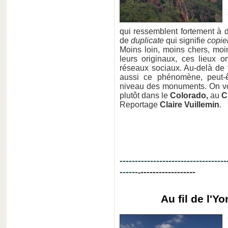
qui ressemblent fortement à 
de
duplicate
qui signifie
copie
Moins loin, moins chers, moi
leurs originaux, ces lieux
réseaux sociaux. Au-delà de v
aussi ce phénomène, peut-ê
niveau des monuments. On v
plutôt dans le
Colorado,
au
C
Reportage
Claire Vuillemin
.
-----------------------------------
------
------------------
-
Au fil de l'Y