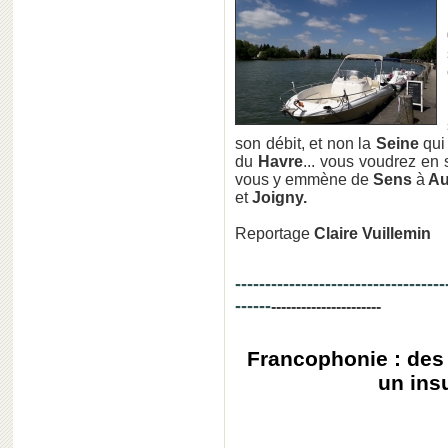
son débit,
et non la
Seine
qui
du
Havre
... vous voudrez en s
vous y emmène de
Sens
à
Au
et
Joigny.
Reportage
Claire Vuillemin
-----------------------------------
------
----------------------
Francophonie : des
un ins