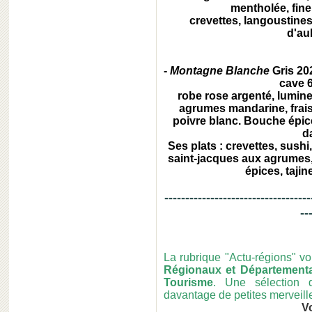
mentholée, fine
crevettes, langoustines,
d'au
-
Montagne Blanche
Gris 20
cave 
robe rose argenté, lumineu
agrumes mandarine, frais
poivre blanc. Bouche épicé
d
Ses plats : crevettes, sushi
saint-jacques aux agrumes, 
épices, tajin
-----------------------------------
--
La rubrique "Actu-régions" v
Régionaux et Département
Tourisme
. Une sélection 
davantage de petites merveille
V