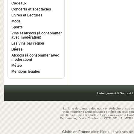
Cadeaux
Concerts et spectacles
Livres et Lectures
Mode
Sports
Vins et alcools (à consommer
avec modération)
Les vins par région
Bières
Alcools (à consommer avec
modération)
Météo
Mentions légales
Hébergement & Support L
La ligne de partage des eaux en Ardèche et ses oe
Rhin) : traditions architecturales et fêtes en tous ge
mérite bien une escapade
/
Séjour week-end à Honf
Redoutable, c'est à Cherbourg, CITE DE LA MER
/
Claire en France
aime bien recevoir vos avis