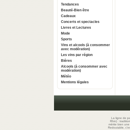
Tendances
Beauté-Bien être
Cadeaux
Concerts et spectacles
Livres et Lectures
Mode
Sports
Vins et alcools (à consommer
avec modération)
Les vins par région
Bières
Alcools (à consommer avec
modération)
Météo
Mentions légales
La ligne de p
Rhin) : traditi
mérite bien un
Redoutable, c'