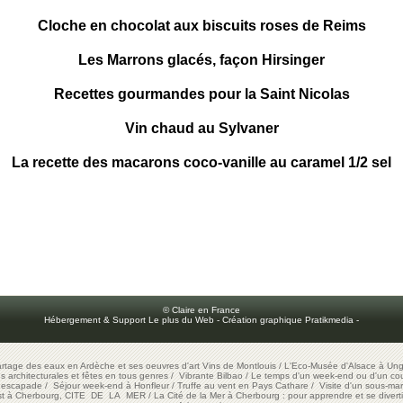
Cloche en chocolat aux biscuits roses de Reims
Les Marrons glacés, façon Hirsinger
Recettes gourmandes pour la Saint Nicolas
Vin chaud au Sylvaner
La recette des macarons coco-vanille au caramel 1/2 sel
© Claire en France
Hébergement & Support Le plus du Web
-
Création graphique Pratikmedia
-
artage des eaux en Ardèche et ses oeuvres d'art
Vins de Montlouis
/
L'Eco-Musée d'Alsace à Ung
ons architecturales et fêtes en tous genres
/
Vibrante Bilbao
/
Le temps d'un week-end ou d'un cour
e escapade
/
Séjour week-end à Honfleur
/
Truffe au vent en Pays Cathare
/
Visite d'un sous-mar
est à Cherbourg, CITE DE LA MER
/
La Cité de la Mer à Cherbourg : pour apprendre et se diverti