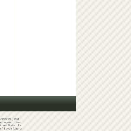
ersheim (Haut-
t séjour, Tours
in nucléaire : Le
r
/
Savoir-faire et