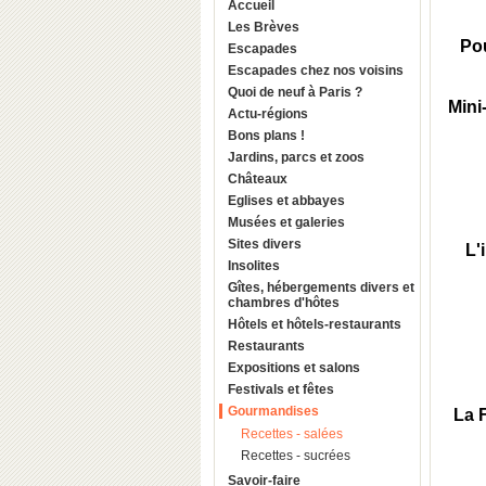
Accueil
Les Brèves
Pou
Escapades
Escapades chez nos voisins
Quoi de neuf à Paris ?
Mini
Actu-régions
Bons plans !
Jardins, parcs et zoos
Châteaux
Eglises et abbayes
Musées et galeries
Sites divers
L'
Insolites
Gîtes, hébergements divers et
chambres d'hôtes
Hôtels et hôtels-restaurants
Restaurants
Expositions et salons
Festivals et fêtes
Gourmandises
La 
Recettes - salées
Recettes - sucrées
Savoir-faire