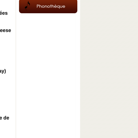
nées
heese
ay)
e de