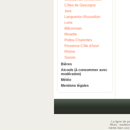
Côtes de Gascogne
Jura
Languedoc-Roussillon
Loire
Mâconnais
Moselle
Poitou Charentes
Provence-Côte d'Azur
Rhône
Savoie
Bières
Alcools (à consommer avec
modération)
Météo
Mentions légales
La ligne de p
Rhin) : traditi
mérite bien un