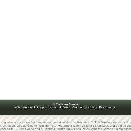
© Claire en France
Hébergement & Support Le plus du Web
-
Création graphique Pratikmedia
-
artage des eaux en Ardèche et ses oeuvres d'art
Vins de Montlouis
/
L'Eco-Musée d'Alsace à Ung
ons architecturales et fêtes en tous genres
/
Vibrante Bilbao
/
Le temps d'un week-end ou d'un cour
e escapade
/
Séjour week-end à Honfleur
/
Truffe au vent en Pays Cathare
/
Visite d'un sous-mar