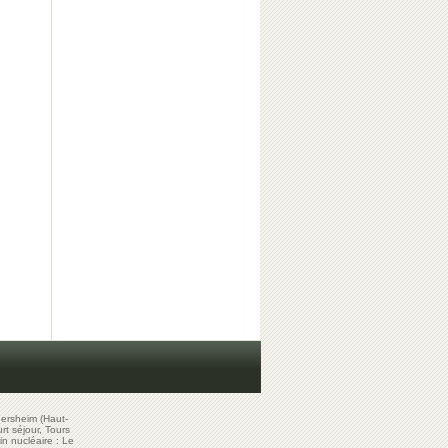
ersheim (Haut-
t séjour, Tours
in nucléaire : Le