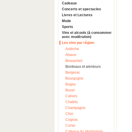
Cadeaux
Concerts et spectacles
Livres et Lectures
Mode
Sports
Vins et alcools (à consommer
avec modération)
Les vins par région
Ardèche
Alsace
Beaujolais
Bordeaux et alentours
Bergerac
Bourgogne
Bugey
Buzet
Cahors
Chablis
Champagne
Cher
Cognac
Corse
Coteaux du Vendomois