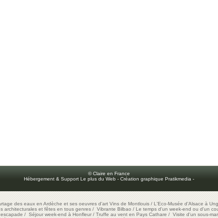
© Claire en France
Hébergement & Support Le plus du Web
-
Création graphique Pratikmedia
-
artage des eaux en Ardèche et ses oeuvres d'art
Vins de Montlouis
/
L'Eco-Musée d'Alsace à Ung
ons architecturales et fêtes en tous genres
/
Vibrante Bilbao
/
Le temps d'un week-end ou d'un cour
e escapade
/
Séjour week-end à Honfleur
/
Truffe au vent en Pays Cathare
/
Visite d'un sous-mar