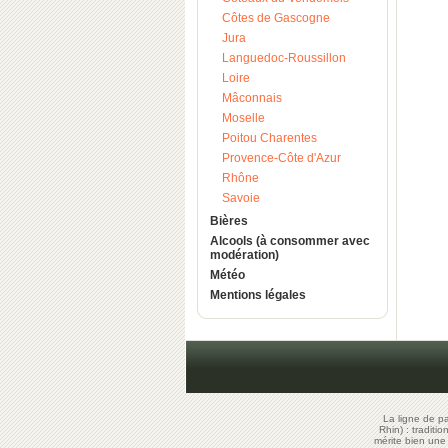
Côtes de Gascogne
Jura
Languedoc-Roussillon
Loire
Mâconnais
Moselle
Poitou Charentes
Provence-Côte d'Azur
Rhône
Savoie
Bières
Alcools (à consommer avec
modération)
Météo
Mentions légales
La ligne de p
Rhin) : traditi
mérite bien un