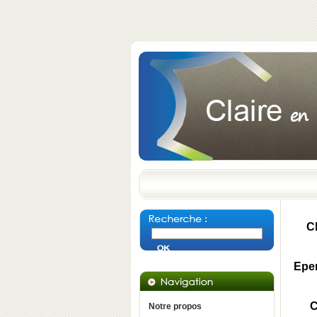
C
Eper
C
Notre propos