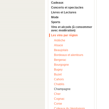
Cadeaux
Concerts et spectacles
Livres et Lectures
Mode
Sports
Vins et alcools (à consommer
avec modération)
Les vins par région
Ardèche
Alsace
Beaujolais
Bordeaux et alentours
Bergerac
Bourgogne
Bugey
Buzet
Cahors
Chablis
Champagne
Cher
Cognac
Corse
Coteaux du Vendomois