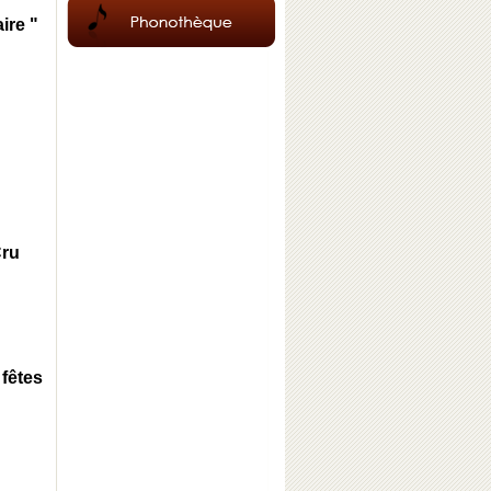
ire "
Cru
fêtes