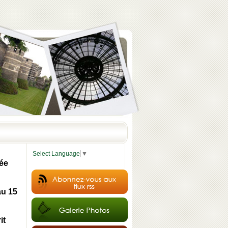
Select Language
▼
ée
au 15
it