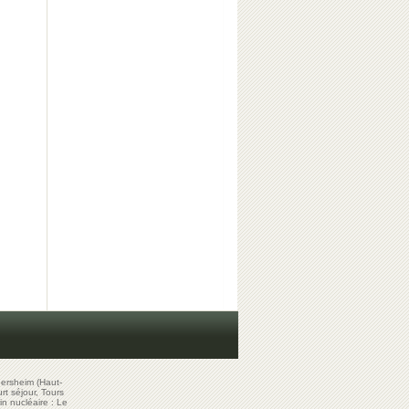
ersheim (Haut-
t séjour, Tours
in nucléaire : Le