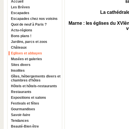
s
Accueil
Les Brèves
La cathédral
Escapades
Escapades chez nos voisins
Marne : les églises du XVIèm
Quoi de neuf à Paris ?
v
Actu-régions
Bons plans !
Jardins, parcs et zoos
Châteaux
Eglises et abbayes
Musées et galeries
Sites divers
Insolites
Gîtes, hébergements divers et
chambres d'hôtes
Hôtels et hôtels-restaurants
Restaurants
Expositions et salons
Festivals et fêtes
Gourmandises
Savoir-faire
Tendances
Beauté-Bien être