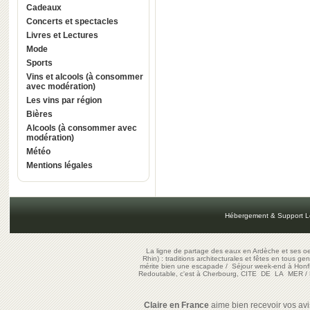
Cadeaux
Concerts et spectacles
Livres et Lectures
Mode
Sports
Vins et alcools (à consommer
avec modération)
Les vins par région
Bières
Alcools (à consommer avec
modération)
Météo
Mentions légales
Hébergement & Support L
La ligne de partage des eaux en Ardèche et ses oe
Rhin) : traditions architecturales et fêtes en tous ge
mérite bien une escapade
/
Séjour week-end à Honf
Redoutable, c'est à Cherbourg, CITE DE LA MER
/
Claire en France
aime bien recevoir vos avis