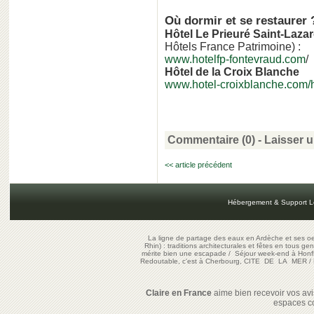
Où dormir et se restaurer 
Hôtel Le Prieuré Saint-Laza
Hôtels France Patrimoine) :
www.hotelfp-fontevraud.com
/
Hôtel de la Croix Blanche
www.hotel-croixblanche.com/ho
Commentaire (0) -
Laisser 
<< article précédent
Hébergement & Support L
La ligne de partage des eaux en Ardèche et ses oe
Rhin) : traditions architecturales et fêtes en tous ge
mérite bien une escapade
/
Séjour week-end à Honf
Redoutable, c'est à Cherbourg, CITE DE LA MER
/
Claire en France
aime bien recevoir vos avis
espaces c