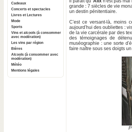
il parait qu'
Alix
n'est pas mal n
Cadeaux
grande : 7 siècles de vie mon
Concerts et spectacles
un destin pénitentiaire.
Livres et Lectures
Mode
C'est ce versant-là, moins 
Sports
aujourd'hui des oubliettes : v
de la vie carcérale par des te
Vins et alcools (à consommer
avec modération)
des témoignages de détenus
Les vins par région
muséographie : une sorte d'é
faire naître sous ses doigts u
Bières
Alcools (à consommer avec
modération)
Météo
Mentions légales
Po