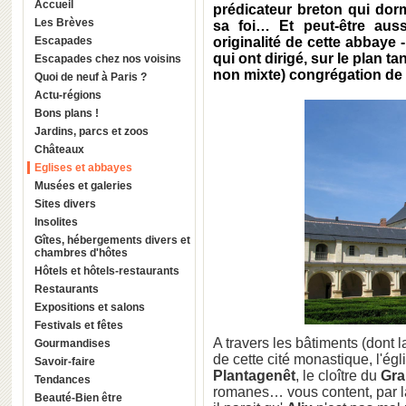
Accueil
prédicateur breton qui dor
Les Brèves
sa foi… Et peut-être aus
Escapades
originalité de cette abbaye 
qui ont dirigé, sur le plan ta
Escapades chez nos voisins
non mixte) congrégation de
Quoi de neuf à Paris ?
Actu-régions
Bons plans !
Jardins, parcs et zoos
Châteaux
Eglises et abbayes
Musées et galeries
Sites divers
Insolites
Gîtes, hébergements divers et
chambres d'hôtes
Hôtels et hôtels-restaurants
Restaurants
Expositions et salons
Festivals et fêtes
A travers les bâtiments (dont 
Gourmandises
de cette cité monastique, l'égl
Savoir-faire
Plantagenê
t
, le cloître du
Gra
Tendances
romanes… vous content, par la
Beauté-Bien être