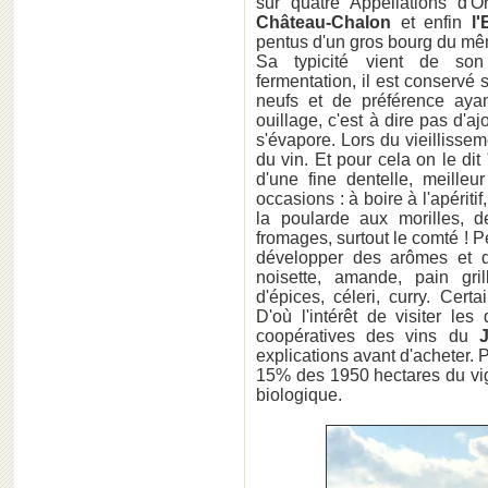
sur quatre Appellations d'O
Château-Chalon
et enfin
l'
pentus d'un gros bourg du m
Sa typicité vient de son
fermentation, il est conservé 
neufs et de préférence ay
ouillage, c'est à dire pas d'a
s'évapore. Lors du vieillissem
du vin. Et pour cela on le dit
d'une fine dentelle, meilleu
occasions : à boire à l'apérit
la poularde aux morilles, 
fromages, surtout le comté ! P
développer des arômes et d
noisette, amande, pain gril
d'épices, céleri, curry. Certa
D'où l'intérêt de visiter le
coopératives des vins du
explications avant d'acheter. P
15% des 1950 hectares du vig
biologique.