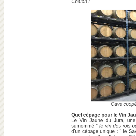
Chalon !
"
Cave coopé
Quel cépage pour le Vin Ja
Le Vin Jaune du Jura, une 
surnommé "
le vin des rois o
d'un cépage unique : " le Sav