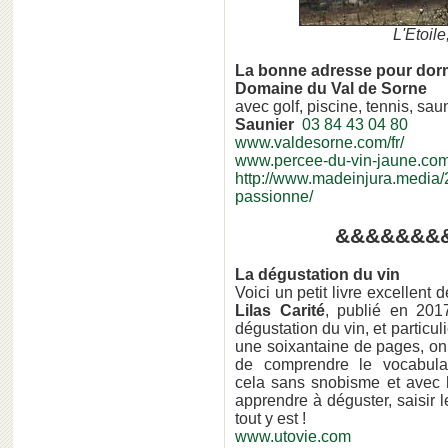
L'Etoil
La bonne adresse pour dorm
Domaine du Val de Sorne
avec golf, piscine, tennis, sau
Saunier
03 84 43 04 80
www.valdesorne.com/fr/
www.percee-du-vin-jaune.co
http://www.madeinjura.media
passionne/
&&&&&&&
La dégustation du vin
Voici un petit livre excellent de
Lilas Carité
, publié en 201
dégustation du vin, et particu
une soixantaine de pages, on
de comprendre le vocabula
cela sans snobisme et avec h
apprendre à déguster, saisir l
tout y est !
www.utovie.com