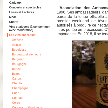
Cadeaux
Concerts et spectacles
L'
Association des Ambass
1996. Ses ambassadeurs, gar
Livres et Lectures
parés de la tenue officielle 
Mode
premier week-end de févrie
Sports
autorisés à produire ce necta
Vins et alcools (à consommer
litres portée en procession. 
avec modération)
importance. En 2018, il se tena
Les vins par région
Ardèche
Alsace
Beaujolais
Bordeaux et alentours
Bergerac
Bourgogne
Bugey
Buzet
Cahors
Chablis
Champagne
Cher
Cognac
Corse
Coteaux du Vendomois