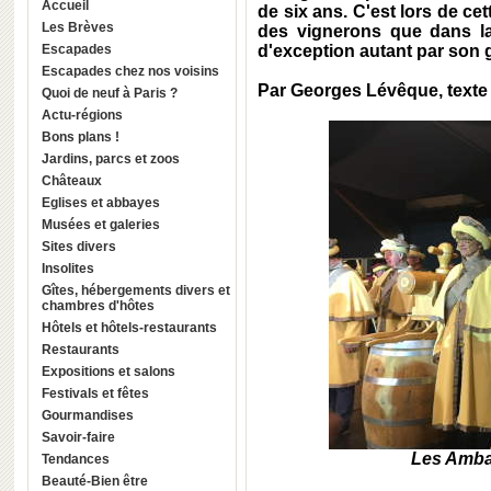
Accueil
de six ans. C'est lors de ce
Les Brèves
des vignerons que dans la
Escapades
d'exception autant par son 
Escapades chez nos voisins
Par Georges Lévêque, text
Quoi de neuf à Paris ?
Actu-régions
Bons plans !
Jardins, parcs et zoos
Châteaux
Eglises et abbayes
Musées et galeries
Sites divers
Insolites
Gîtes, hébergements divers et
chambres d'hôtes
Hôtels et hôtels-restaurants
Restaurants
Expositions et salons
Festivals et fêtes
Gourmandises
Savoir-faire
Les Amba
Tendances
Beauté-Bien être