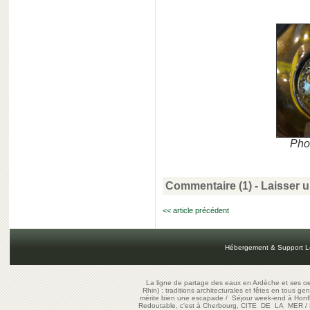
Pho
Commentaire (1)
-
Laisser 
<< article précédent
Hébergement & Support L
La ligne de partage des eaux en Ardèche et ses oe
Rhin) : traditions architecturales et fêtes en tous ge
mérite bien une escapade
/
Séjour week-end à Honf
Redoutable, c'est à Cherbourg, CITE DE LA MER
/