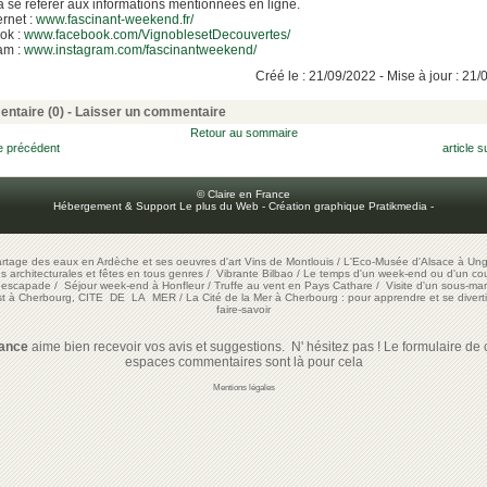
 à se référer aux informations mentionnées en ligne.
ernet :
www.fascinant-weekend.fr/
ok :
www.facebook.com/VignoblesetDecouvertes/
am :
www.instagram.com/fascinantweekend/
Créé le : 21/09/2022 - Mise à jour : 21
ntaire (0) -
Laisser un commentaire
Retour au sommaire
le précédent
article s
© Claire en France
Hébergement & Support Le plus du Web
-
Création graphique Pratikmedia
-
artage des eaux en Ardèche et ses oeuvres d'art
Vins de Montlouis
/
L'Eco-Musée d'Alsace à Ung
ons architecturales et fêtes en tous genres
/
Vibrante Bilbao
/
Le temps d'un week-end ou d'un cour
e escapade
/
Séjour week-end à Honfleur
/
Truffe au vent en Pays Cathare
/
Visite d'un sous-mar
est à Cherbourg, CITE DE LA MER
/
La Cité de la Mer à Cherbourg : pour apprendre et se diverti
faire-savoir
rance
aime bien recevoir vos avis et suggestions. N' hésitez pas ! Le formulaire de c
espaces commentaires sont là pour cela
Mentions légales