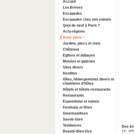
Accueil
Les Brèves
Escapades
Escapades chez nos voisins
Quoi de neuf à Paris ?
Actu-régions
Bons plans !
Jardins, parcs et zoos
Châteaux
Eglises et abbayes
Musées et galeries
Sites divers
Insolites
Gîtes, hébergements divers et
chambres d'hôtes
Hôtels et hôtels-restaurants
Restaurants
Expositions et salons
Festivals et fêtes
Gourmandises
Savoir-faire
Tendances
Des év
Le pr
Beauté-Bien être