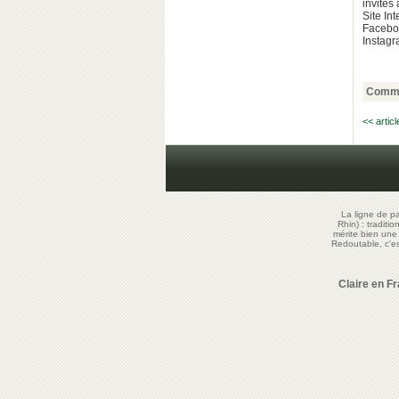
invités
Site Int
Facebo
Instagr
Comme
<< artic
La ligne de p
Rhin) : traditi
mérite bien un
Redoutable, c'
Claire en F