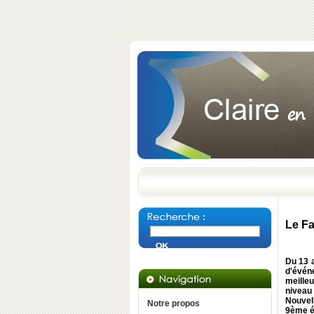
Le Fa
Du 13 
d'évén
meille
niveau
Nouvel
Notre propos
9ème é