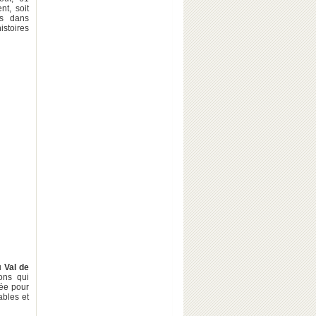
nt, soit
es dans
istoires
u
Val de
ons qui
vée pour
ables et