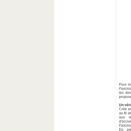
Pour mi
Fascin
les des
propos
Un véri
Créé e
au fil 
aux vi
d'accue
Fascin
En pa