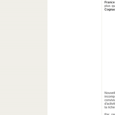
France
plus qu
Cognac
Nouvell
incompa
conviv
d'activ
la rich
Par ra