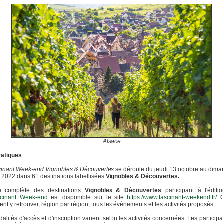
Alsace
ratiques
cinant Week-end Vignobles & Découvertes
se déroule du jeudi 13 octobre au dim
 2022 dans 61 destinations labellisées
Vignobles & Découvertes.
te complète des destinations
Vignobles & Découvertes
participant à l'éditi
cinant Week-end
est disponible sur le site
https://www.fascinant-weekend.fr/
O
nt y retrouver, région par région, tous les événements et les activités proposés.
alités d'accès et d'inscription varient selon les activités concernées. Les participa