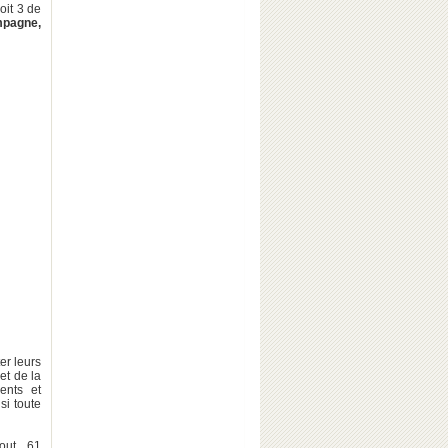
oit 3 de
mpagne,
er leurs
et de la
ents et
si toute
out, 61