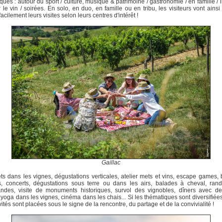
ques : autour du sport / culture, musique & patrimoine / gastronomie / en famille / in
r le vin / soirées. En solo, en duo, en famille ou en tribu, les visiteurs vont ainsi
facilement leurs visites selon leurs centres d'intérêt !
Gaillac
s dans les vignes, dégustations verticales, atelier mets et vins, escape games,
s, concerts, dégustations sous terre ou dans les airs, balades à cheval, ran
ndes, visite de monuments historiques, survol des vignobles, dîners avec de
, yoga dans les vignes, cinéma dans les chais... Si les thématiques sont diversifiées
ivités sont placées sous le signe de la rencontre, du partage et de la convivialité !