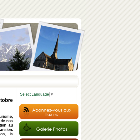
Select Language
▼
ctobre
urisme,
 de nos
tion au
ansion.
ion, la