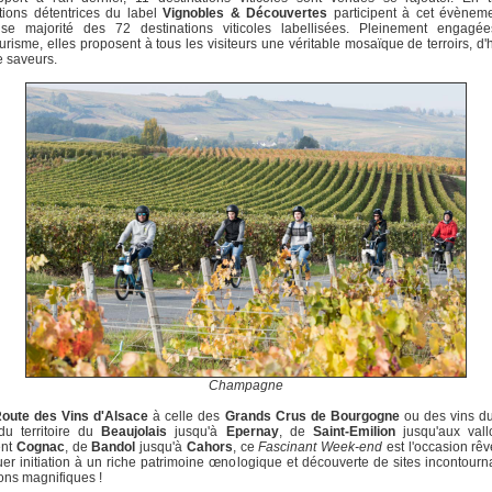
tions détentrices du label
Vignobles & Découvertes
participent à cet évèneme
nse majorité des 72 destinations viticoles labellisées. Pleinement engagé
urisme, elles proposent à tous les visiteurs une véritable mosaïque de terroirs, d'h
e saveurs.
Champagne
oute des Vins d'Alsace
à celle des
Grands Crus de Bourgogne
ou des vins d
du territoire du
Beaujolais
jusqu'à
Epernay
, de
Saint-Emilion
jusqu'aux vall
ent
Cognac
, de
Bandol
jusqu'à
Cahors
, ce
Fascinant Week-end
est l'occasion rê
er initiation à un riche patrimoine œnologique et découverte de sites incontourn
ons magnifiques !