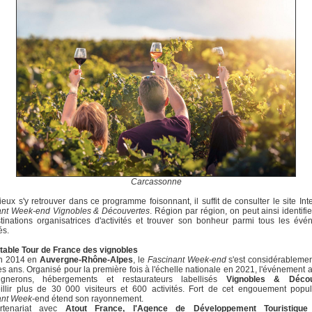
Carcassonne
eux s'y retrouver dans ce programme foisonnant, il suffit de consulter le site Int
ant Week-end Vignobles & Découvertes
. Région par région, on peut ainsi identifie
tinations organisatrices d'activités et trouver son bonheur parmi tous les év
és.
table Tour de France des vignobles
n 2014 en
Auvergne-Rhône-Alpes
, le
Fascinant Week-end
s'est considérablemen
des ans. Organisé pour la première fois à l'échelle nationale en 2021, l'événement 
gnerons, hébergements et restaurateurs labellisés
Vignobles & Décou
illir plus de 30 000 visiteurs et 600 activités. Fort de cet engouement popul
ant Week
-end étend son rayonnement.
rtenariat avec
Atout France, l'Agence de Développement Touristique