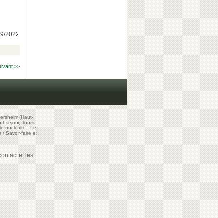
/09/2022
uivant >>
ersheim (Haut-
t séjour, Tours
in nucléaire : Le
r
/
Savoir-faire et
ontact et les