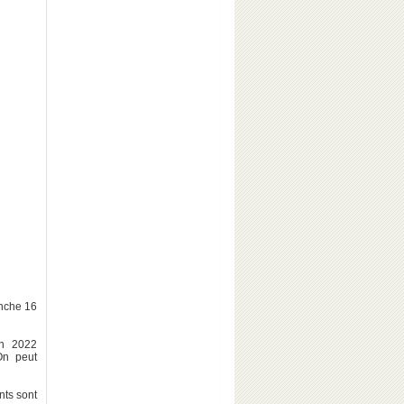
anche 16
on 2022
n peut
nts sont