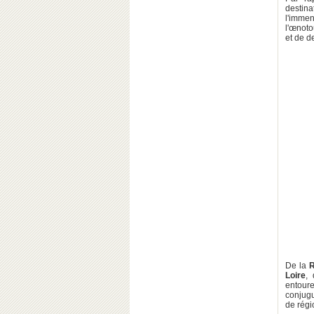
destina
l'imme
l'œnoto
et de d
De la
R
Loire
, 
entour
conjugu
de régi