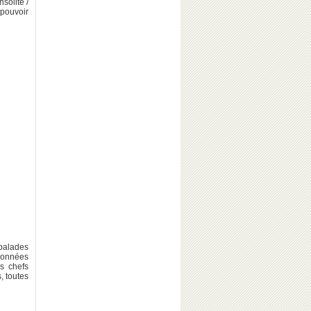
solite /
 pouvoir
 balades
données
s chefs
, toutes