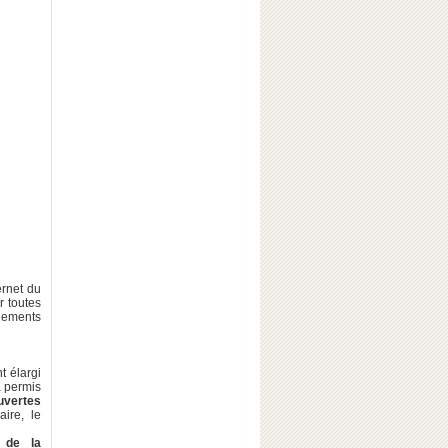
ernet du
r toutes
énements
t élargi
a permis
vertes
aire, le
 de la