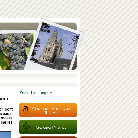
Select Language
▼
isme
or sont
uveauté
région.
mme les