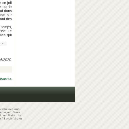
 ce joli
e sur le
aut dans
nat sur
vant des
 temps,
asse. Le
gmes qui
0 23
/06/2020
uivant >>
ersheim (Haut-
t séjour, Tours
in nucléaire : Le
r
/
Savoir-faire et