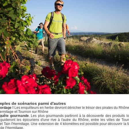
mples de scénarios parmi d'autres
bordage !
Les enquêteurs en herbe devront dénicher le trésor des pirates du Rhône
Hermitage et Tournon sur Rhône
quête gourmande
. Les plus gourmands partiront à la découverte des produits l
guideront les épicuriens d'une rive à l'autre du Rhône, entre les villes de Tou
t Tain l'Hermitage. Une extension de 4 kilomètres est possible pour découvrir la
 de l'Hermitage.