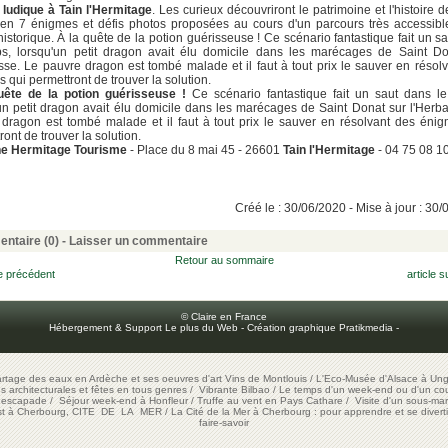
ludique à Tain l'Hermitage
. Les curieux découvriront le patrimoine et l'histoire de
 en 7 énigmes et défis photos proposées au cours d'un parcours très accessibl
historique. À la quête de la potion guérisseuse ! Ce scénario fantastique fait un s
ps, lorsqu'un petit dragon avait élu domicile dans les marécages de Saint Do
sse. Le pauvre dragon est tombé malade et il faut à tout prix le sauver en résol
 qui permettront de trouver la solution.
uête de la potion guérisseuse !
Ce scénario fantastique fait un saut dans le
un petit dragon avait élu domicile dans les marécages de Saint Donat sur l'Herb
dragon est tombé malade et il faut à tout prix le sauver en résolvant des éni
ront de trouver la solution.
e Hermitage Tourisme
- Place du 8 mai 45 - 26601
Tain l'Hermitage
- 04 75 08 1
Créé le : 30/06/2020 - Mise à jour : 30
ntaire (0) -
Laisser un commentaire
Retour au sommaire
le précédent
article s
© Claire en France
Hébergement & Support Le plus du Web
-
Création graphique Pratikmedia
-
artage des eaux en Ardèche et ses oeuvres d'art
Vins de Montlouis
/
L'Eco-Musée d'Alsace à Ung
ons architecturales et fêtes en tous genres
/
Vibrante Bilbao
/
Le temps d'un week-end ou d'un cour
e escapade
/
Séjour week-end à Honfleur
/
Truffe au vent en Pays Cathare
/
Visite d'un sous-mar
est à Cherbourg, CITE DE LA MER
/
La Cité de la Mer à Cherbourg : pour apprendre et se diverti
faire-savoir