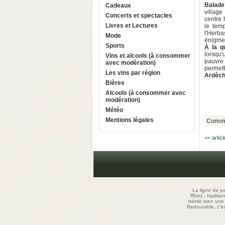
Balade 
Cadeaux
village
Concerts et spectacles
centre 
Livres et Lectures
le tem
l'Herba
Mode
énigmes
Sports
À la q
lorsqu'
Vins et alcools (à consommer
pauvre 
avec modération)
permett
Les vins par région
Ardèch
Bières
Alcools (à consommer avec
modération)
Météo
Mentions légales
Comme
<< artic
La ligne de p
Rhin) : traditi
mérite bien un
Redoutable, c'