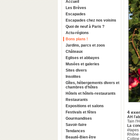
Accueil
Les Brèves
Escapades
Escapades chez nos voisins
Quoi de neuf à Paris ?
Actu-régions
Bons plans !
Jardins, parcs et zoos
Châteaux
Eglises et abbayes
Musées et galeries
Sites divers
Insolites
Gîtes, hébergements divers et
chambres d'hôtes
Hôtels et hôtels-restaurants
Restaurants
Expositions et salons
4 exe
Festivals et fêtes
AH l'a
Gourmandises
Tain l'
Savoir-faire
La con
étapes 
Tendances
Rhône e
Beauté-Bien être
Colline