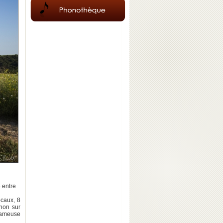
 entre
ocaux, 8
rnon sur
 fameuse