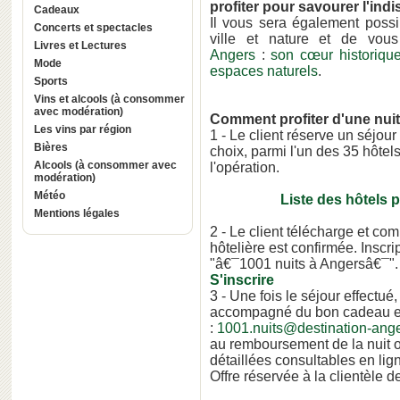
profiter pour savourer l'in
Cadeaux
Il vous sera également possi
Concerts et spectacles
ville et nature et de vous
Livres et Lectures
Angers
:
son cœur historiqu
Mode
espaces naturels
.
Sports
Vins et alcools (à consommer
avec modération)
Comment profiter d'une nuit 
Les vins par région
1 - Le client réserve un séjou
Bières
choix, parmi l'un des 35 hôtel
Alcools (à consommer avec
l'opération.
modération)
Météo
Liste des hôtels p
Mentions légales
2 - Le client télécharge et co
hôtelière est confirmée. Inscr
"â€¯1001 nuits à Angersâ€¯".
S'inscrire
3 - Une fois le séjour effectué, 
accompagné du bon cadeau et 
:
1001.nuits@destination-ang
au remboursement de la nuit off
détaillées consultables en lig
Offre réservée à la clientèle de