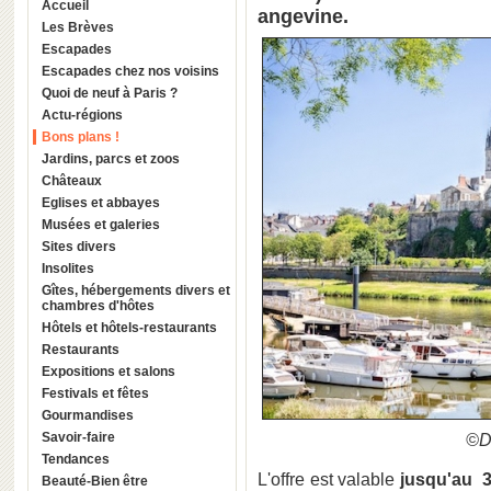
Accueil
angevine.
Les Brèves
Escapades
Escapades chez nos voisins
Quoi de neuf à Paris ?
Actu-régions
Bons plans !
Jardins, parcs et zoos
Châteaux
Eglises et abbayes
Musées et galeries
Sites divers
Insolites
Gîtes, hébergements divers et
chambres d'hôtes
Hôtels et hôtels-restaurants
Restaurants
Expositions et salons
Festivals et fêtes
Gourmandises
Savoir-faire
©D
Tendances
L'offre est valable
jusqu'au 3
Beauté-Bien être