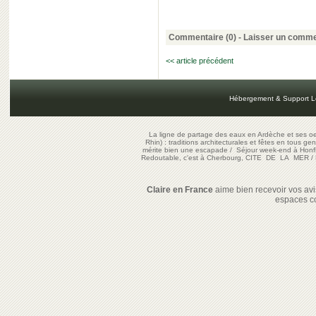
Commentaire (0) -
Laisser un comme
<< article précédent
Hébergement & Support L
La ligne de partage des eaux en Ardèche et ses oe
Rhin) : traditions architecturales et fêtes en tous ge
mérite bien une escapade
/
Séjour week-end à Honf
Redoutable, c'est à Cherbourg, CITE DE LA MER
/
Claire en France
aime bien recevoir vos avis
espaces c