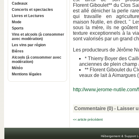
Cadeaux
Florent Giboulet** du Clos Sa
Concerts et spectacles
est allé dénicher la perle rar
Livres et Lectures
qui travaille en agricultu
maison Nutile, en direct. " L
Mode
sous la mère, ils ne goûtent
Sports
texture exceptionnels à la via
Vins et alcools (à consommer
sont valorisés par un grand ch
avec modération)
Les vins par région
Les producteurs de Jérôme Nu
Bières
Alcools (à consommer avec
* Thierry Boyer des Cail
modération)
anciennes de plein champ 
Météo
** Florent Giboulet du C
Mentions légales
veaux de lait à Aimargues (3
http://www.jerome-nutile.com/f
Commentaire (0) -
Laisser 
<< article précédent
Hébergement & Support L