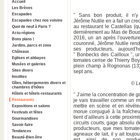
Accueil
Les Brèves
Escapades
" Sans bon produit, il n'
Escapades chez nos voisins
Jérôme Nutile en a fait un cre
au restaurant le Castellas (q
Quoi de neuf à Paris ?
dernièrement au Mas de Boudan
Actu-régions
2016, un an après l'ouvertu
Bons plans !
couronné, Jérôme Nutile rend
Jardins, parcs et zoos
ses producteurs, aujourd
Châteaux
" Bonbecks des Cailloux ", u
Eglises et abbayes
tomates cerise de Thierry Boy
Musées et galeries
plein champ à Rognonas (13) 
Sites divers
sept ans.
Insolites
Gîtes, hébergements divers et
© L
chambres d'hôtes
Hôtels et hôtels-restaurants
" J'aime la concentration de 
Restaurants
je vais travailler comme un m
mettre en scène et en révéler
Expositions et salons
morue conjugué à la fraîcheu
Festivals et fêtes
tient d'ailleurs à cette proxim
Gourmandises
circuits courts, gage absolu 
Savoir-faire
producteurs, que mes tomate
Tendances
agneaux de lait, il y ait toujour
Beauté-Bien être
est ainsi de son produ