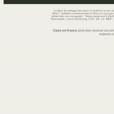
La ligne de partage des eaux en Ardèche et ses oe
Rhin) : traditions architecturales et fêtes en tous ge
mérite bien une escapade
/
Séjour week-end à Honf
Redoutable, c'est à Cherbourg, CITE DE LA MER
/
Claire en France
aime bien recevoir vos avis
espaces c