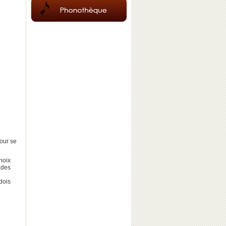
our se
hoix
ades
dois