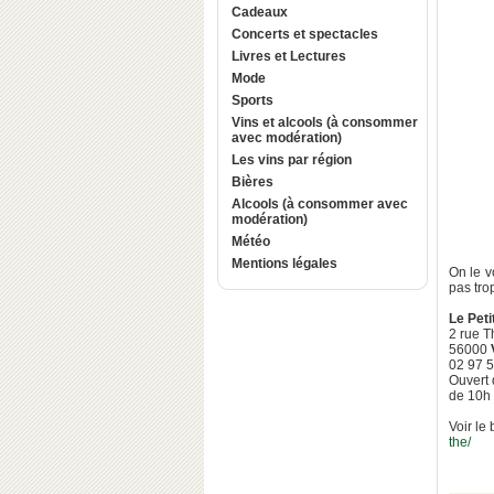
Cadeaux
Concerts et spectacles
Livres et Lectures
Mode
Sports
Vins et alcools (à consommer
avec modération)
Les vins par région
Bières
Alcools (à consommer avec
modération)
Météo
Mentions légales
On le v
pas trop
Le Peti
2 rue 
56000
02 97 5
Ouvert 
de 10h
Voir le 
the/