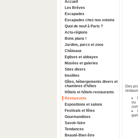
Accueil
Les Brèves
Escapades
Escapades chez nos voisins
Quoi de neuf à Paris ?
Actu-régions
Bons plans !
Jardins, parcs et zoos
Châteaux
Eglises et abbayes
Musées et galeries
Sites divers
Insolites
Gîtes, hébergements divers et
chambres d'hôtes
Des pro
restaure
Hôtels et hôtels-restaurants
Restaurants
ou 
Expositions et salons
com
Festivals et fêtes
garn
Gourmandises
Savoir-faire
Tendances
Beauté-Bien être