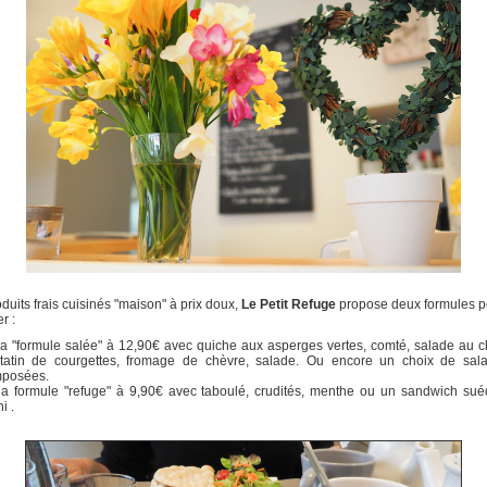
duits frais cuisinés "maison" à prix doux,
Le Petit Refuge
propose deux formules p
r :
la "formule salée" à 12,90€ avec quiche aux asperges vertes, comté, salade au c
tatin de courgettes, fromage de chèvre, salade. Ou encore un choix de sal
posées.
la formule "refuge" à 9,90€ avec taboulé, crudités, menthe ou un sandwich sué
i .