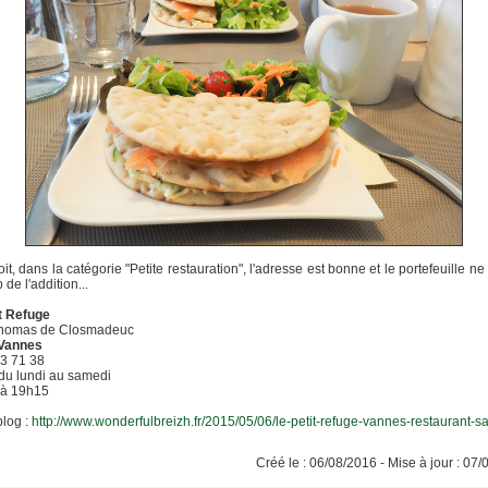
oit, dans la catégorie "Petite restauration", l'adresse est bonne et le portefeuille ne 
 de l'addition...
t Refuge
Thomas de Closmadeuc
Vannes
3 71 38
du lundi au samedi
 à 19h15
blog :
http://www.wonderfulbreizh.fr/2015/05/06/le-petit-refuge-vannes-restaurant-s
Créé le : 06/08/2016 - Mise à jour : 07