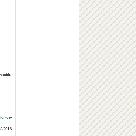
soufrira
alon-de-
/08/2016