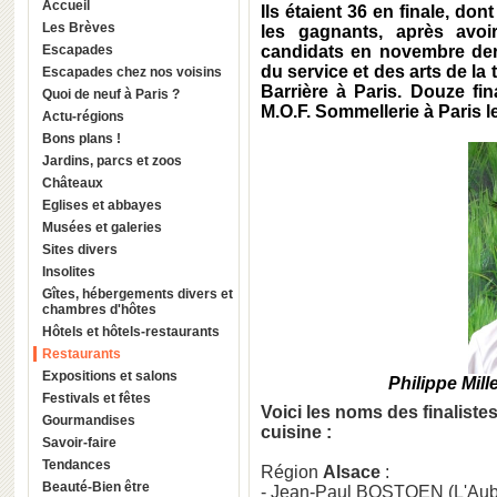
Accueil
Ils étaient 36 en finale, do
Les Brèves
les gagnants, après avoi
Escapades
candidats en novembre derni
du service et des arts de la 
Escapades chez nos voisins
Barrière à Paris. Douze fi
Quoi de neuf à Paris ?
M.O.F. Sommellerie à Paris l
Actu-régions
Bons plans !
Jardins, parcs et zoos
Châteaux
Eglises et abbayes
Musées et galeries
Sites divers
Insolites
Gîtes, hébergements divers et
chambres d'hôtes
Hôtels et hôtels-restaurants
Restaurants
Expositions et salons
Philippe Mill
Festivals et fêtes
Voici les noms des finaliste
Gourmandises
cuisine :
Savoir-faire
Tendances
Région
Alsace
:
Beauté-Bien être
- Jean-Paul BOSTOEN (L'Auber