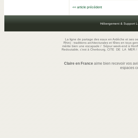
<< article précédent
Hébergement & Support L
La ligne de partage des eaux en Ardèche et ses oe
Rhin) : traditions architecturales et fêtes en tous ge
mérite bien une escapade
/
Séjour week-end à Honf
Redoutable, c'est à Cherbourg, CITE DE LA MER
/
Claire en France
aime bien recevoir vos avis
espaces c