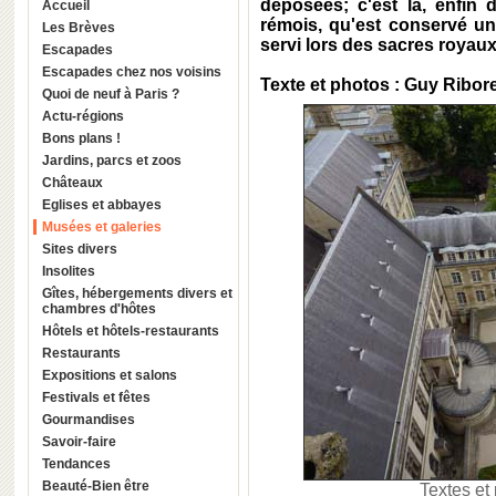
déposées; c'est là, enfin
Accueil
rémois, qu'est conservé un
Les Brèves
servi lors des sacres royaux
Escapades
Escapades chez nos voisins
Texte et photos : Guy Ribor
Quoi de neuf à Paris ?
Actu-régions
Bons plans !
Jardins, parcs et zoos
Châteaux
Eglises et abbayes
Musées et galeries
Sites divers
Insolites
Gîtes, hébergements divers et
chambres d'hôtes
Hôtels et hôtels-restaurants
Restaurants
Expositions et salons
Festivals et fêtes
Gourmandises
Savoir-faire
Tendances
Beauté-Bien être
Textes et