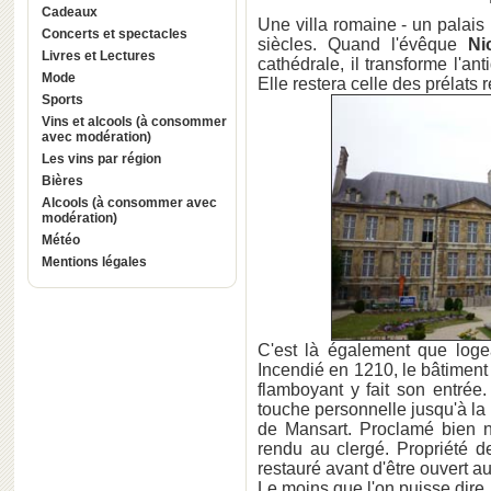
Cadeaux
Une villa romaine - un palais 
Concerts et spectacles
siècles. Quand l'évêque
Ni
Livres et Lectures
cathédrale, il transforme l'an
Mode
Elle restera celle des prélats
Sports
Vins et alcools (à consommer
avec modération)
Les vins par région
Bières
Alcools (à consommer avec
modération)
Météo
Mentions légales
C'est là également que logea
Incendié en 1210, le bâtimen
flamboyant y fait son entrée
touche personnelle jusqu'à la 
de Mansart. Proclamé bien na
rendu au clergé. Propriété d
restauré avant d'être ouvert a
Le moins que l'on puisse dire,