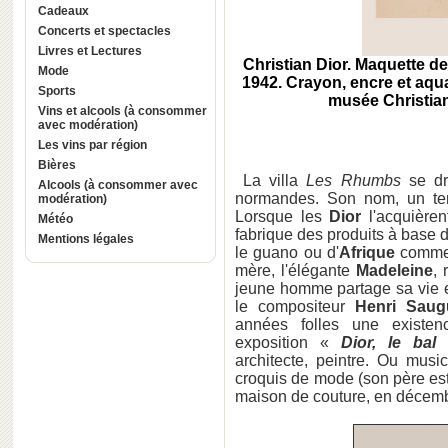
Cadeaux
Concerts et spectacles
Livres et Lectures
Christian Dior. Maquette d
Mode
1942. Crayon, encre et aquar
Sports
musée Christian
Vins et alcools (à consommer
avec modération)
Les vins par région
Bières
La villa
Les Rhumbs
se dre
Alcools (à consommer avec
normandes. Son nom, un ter
modération)
Lorsque les
Dior
l'acquièrent
Météo
fabrique des produits à base
Mentions légales
le guano ou d'
Afrique
comme
mère, l'élégante
Madeleine
, 
jeune homme partage sa vie 
le compositeur
Henri Saug
années folles une existen
exposition «
Dior, le bal 
architecte, peintre. Ou musi
croquis de mode (son père est
maison de couture, en décem