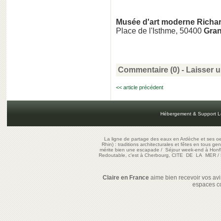
Musée d'art moderne Richa
Place de l'Isthme, 50400
Gran
Commentaire (0) -
Laisser 
<< article précédent
Hébergement & Support L
La ligne de partage des eaux en Ardèche et ses oe
Rhin) : traditions architecturales et fêtes en tous ge
mérite bien une escapade
/
Séjour week-end à Honf
Redoutable, c'est à Cherbourg, CITE DE LA MER
/
Claire en France
aime bien recevoir vos avis
espaces c