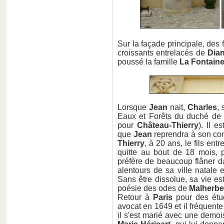
Sur la façade principale, des f
croissants entrelacés de
Dian
poussé la famille
La Fontain
Lorsque
Jean
nait,
Charles
,
Eaux et Forêts du duché de
pour
Château-Thierry
). Il 
que
Jean
reprendra à son com
Thierry
, à 20 ans, le fils entre
quitte au bout de 18 mois, pe
préfère de beaucoup flâner da
alentours de sa ville natale e
Sans être dissolue, sa vie est 
poésie des odes de
Malherbe
Retour à
Paris
pour des étu
avocat en 1649 et il fréquent
il s'est marié avec une demoi