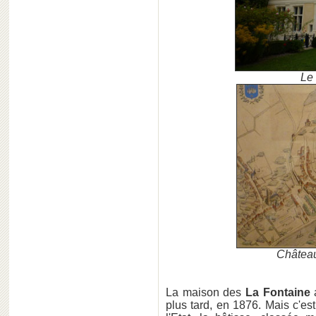
Le
Château
La maison des
La Fontaine
a
plus tard, en 1876. Mais c'e