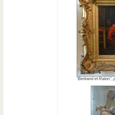
"Bertrand et Raton",