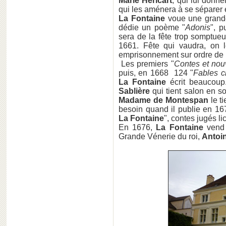
Marie Héricart
, qui lui donne
qui les aménera à se séparer
La Fontaine
voue une grande
dédie un poème "
Adonis
", p
sera de la fête trop somptu
1661. Fête qui vaudra, on l
emprisonnement sur ordre de
Les premiers "
Contes et nou
puis, en 1668 124 "
Fables c
La Fontaine
écrit beaucoup
Sablière
qui tient salon en s
Madame de Montespan
le ti
besoin quand il publie en 16
La Fontaine
", contes jugés lic
En 1676,
La Fontaine
vend 
Grande Vénerie du roi,
Antoin