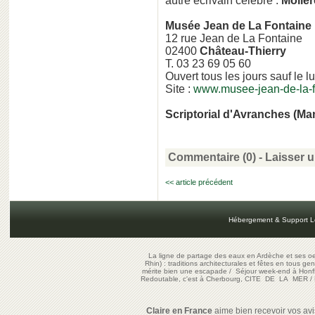
autre écrivain célèbre :
Molièr
Musée Jean de La Fontaine
12 rue Jean de La Fontaine
02400
Château-Thierry
T. 03 23 69 05 60
Ouvert tous les jours sauf le
Site :
www.musee-jean-de-la-fo
Scriptorial d'Avranches (Ma
Commentaire (0) -
Laisser 
<< article précédent
Hébergement & Support L
La ligne de partage des eaux en Ardèche et ses oe
Rhin) : traditions architecturales et fêtes en tous ge
mérite bien une escapade
/
Séjour week-end à Honf
Redoutable, c'est à Cherbourg, CITE DE LA MER
/
Claire en France
aime bien recevoir vos avis