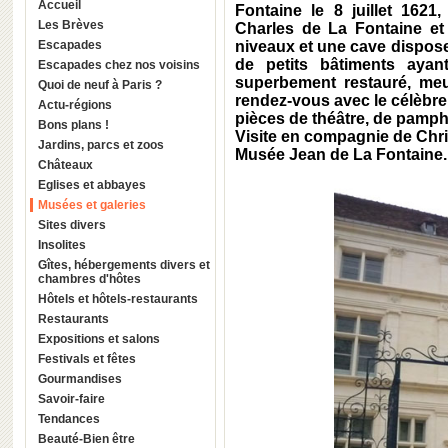
Accueil
Fontaine le 8 juillet 1621,
Les Brèves
Charles de La Fontaine et
Escapades
niveaux et une cave dispose 
de petits bâtiments aya
Escapades chez nos voisins
superbement restauré, meub
Quoi de neuf à Paris ?
rendez-vous avec le célèbre 
Actu-régions
pièces de théâtre, de pamphle
Bons plans !
Visite en compagnie de Chr
Jardins, parcs et zoos
Musée Jean de La Fontaine.
Châteaux
Eglises et abbayes
Musées et galeries
Sites divers
Insolites
Gîtes, hébergements divers et
chambres d'hôtes
Hôtels et hôtels-restaurants
Restaurants
Expositions et salons
Festivals et fêtes
Gourmandises
Savoir-faire
Tendances
Beauté-Bien être