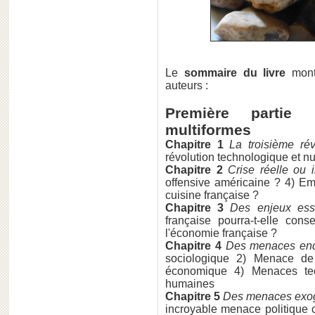
Le
sommaire du livre
montr
auteurs :
Première partie
multiformes
Chapitre 1
La troisième ré
révolution technologique et 
Chapitre 2
Crise réelle ou 
offensive américaine ? 4) E
cuisine française ?
Chapitre 3
Des enjeux ess
française pourra-t-elle con
l'économie française ?
Chapitre 4
Des menaces en
sociologique 2) Menace de
économique 4) Menaces tec
humaines
Chapitre 5
Des menaces exog
incroyable menace politique 