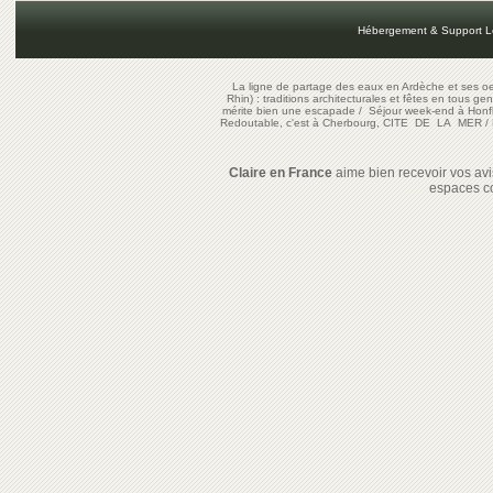
Hébergement & Support L
La ligne de partage des eaux en Ardèche et ses oe
Rhin) : traditions architecturales et fêtes en tous ge
mérite bien une escapade
/
Séjour week-end à Honf
Redoutable, c'est à Cherbourg, CITE DE LA MER
/
Claire en France
aime bien recevoir vos avis
espaces c