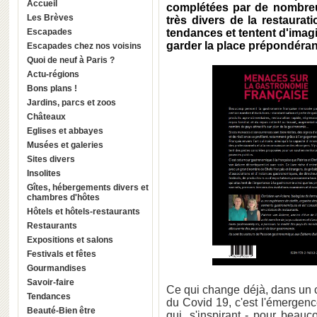
Accueil
complétées par de nombreu
Les Brèves
très divers de la restaurati
Escapades
tendances et tentent d'imagi
garder la place prépondérant
Escapades chez nos voisins
Quoi de neuf à Paris ?
Actu-régions
Bons plans !
Jardins, parcs et zoos
Châteaux
Eglises et abbayes
Musées et galeries
Sites divers
Insolites
Gîtes, hébergements divers et
chambres d'hôtes
Hôtels et hôtels-restaurants
Restaurants
Expositions et salons
Festivals et fêtes
Gourmandises
Savoir-faire
Ce qui change déjà, dans un 
Tendances
du Covid 19, c'est l'émergen
Beauté-Bien être
qui, s'inspirant - pour beauc