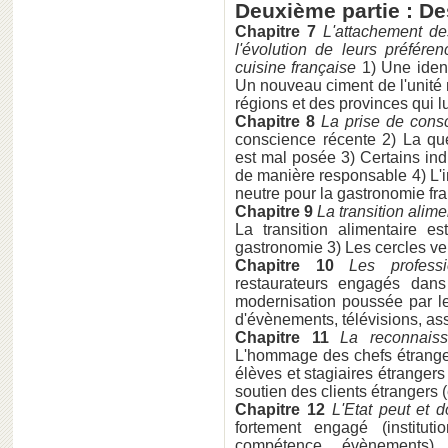
Deuxième partie : De
Chapitre 7
L'attachement de
l'évolution de leurs préfér
cuisine française
1) Une iden
Un nouveau ciment de l'unité 
régions et des provinces qui lu
Chapitre 8
La prise de cons
conscience récente 2) La que
est mal posée 3) Certains indu
de manière responsable 4) L'
neutre pour la gastronomie fr
Chapitre 9
La transition ali
La transition alimentaire 
gastronomie 3) Les cercles ve
Chapitre 10
Les profess
restaurateurs engagés dans
modernisation poussée par le
d'évènements, télévisions, ass
Chapitre 11
La reconnaiss
L'hommage des chefs étrangers
élèves et stagiaires étrangers
soutien des clients étrangers (
Chapitre 12
L'Etat peut et d
fortement engagé (institut
compétence, évènements) 2