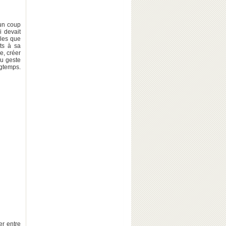
'un coup
i devait
ales que
ts à sa
re, créer
du geste
ngtemps.
er entre