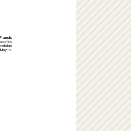
Francis
onorités
certaine
u Moyen-