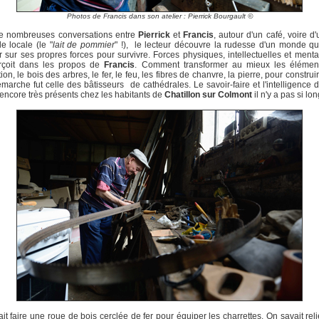
Photos de Francis dans son atelier : Pierrick Bourgault ©
 de nombreuses conversations entre
Pierrick
et
Francis
, autour d'un café, voire d
e locale (le "
lait de pommier
" !), le lecteur découvre la rudesse d'un monde qu
 sur ses propres forces pour survivre. Forces physiques, intellectuelles et ment
erçoit dans les propos de
Francis
. Comment transformer au mieux les élémen
ion, le bois des arbres, le fer, le feu, les fibres de chanvre, la pierre, pour construi
marche fut celle des bâtisseurs de cathédrales. Le savoir-faire et l'intelligence 
 encore très présents chez les habitants de
Chatillon sur Colmont
il n'y a pas si lo
it faire une roue de bois cerclée de fer pour équiper les charrettes. On savait reli