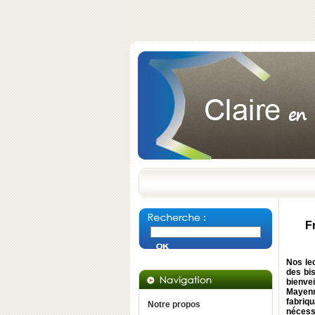
F
Nos le
des bi
bienvei
Mayenn
fabriqu
Notre propos
nécessa