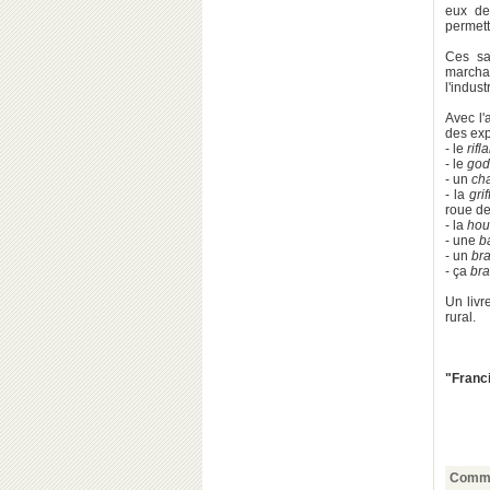
eux de
permett
Ces sa
marcha
l'indust
Avec l
des exp
- le
rifl
- le
god
- un
ch
- la
grif
roue de
- la
hou
- une
b
- un
br
- ça
bra
Un livr
rural.
"Franci
Comme