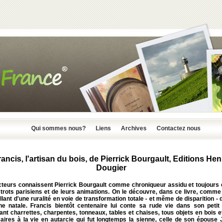
Qui sommes nous?
Liens
Archives
Contactez nous
rancis, l'artisan du bois, de Pierrick Bourgault, Editions Hen
Dougier
cteurs connaissent Pierrick Bourgault comme chroniqueur assidu et toujours 
strots parisiens et de leurs animations. On le découvre, dans ce livre, comme
llant d'une ruralité en voie de transformation totale - et même de disparition -
e natale. Francis bientôt centenaire lui conte sa rude vie dans son petit v
ant charrettes, charpentes, tonneaux, tables et chaises, tous objets en bois e
ires à la vie en autarcie qui fut longtemps la sienne, celle de son épouse J