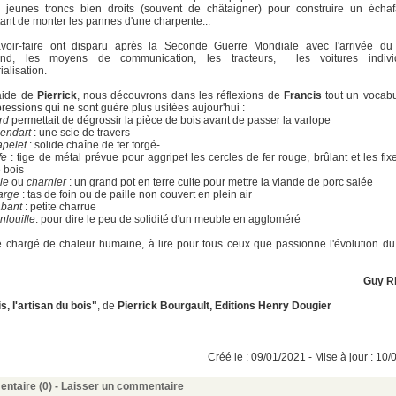
 jeunes troncs bien droits (souvent de châtaigner) pour construire un écha
ant de monter les pannes d'une charpente...
voir-faire ont disparu après la Seconde Guerre Mondiale avec l'arrivée d
nd, les moyens de communication, les tracteurs, les voitures individ
rialisation.
'aide de
Pierrick
, nous découvrons dans les réflexions de
Francis
tout un vocabu
ressions qui ne sont guère plus usitées aujour'hui :
ard
permettait de dégrossir la pièce de bois avant de passer la varlope
endart
: une scie de travers
apelet
: solide chaîne de fer forgé-
fe
: tige de métal prévue pour aggripet les cercles de fer rouge, brûlant et les fixe
 bois
le
ou
charnier
: un grand pot en terre cuite pour mettre la viande de porc salée
arge
: tas de foin ou de paille non couvert en plein air
abant
: petite charrue
nlouille
: pour dire le peu de solidité d'un meuble en aggloméré
e chargé de chaleur humaine, à lire pour tous ceux que passionne l'évolution 
Guy R
s, l'artisan du bois"
, de
Pierrick Bourgault, Editions Henry Dougier
Créé le : 09/01/2021 - Mise à jour : 10
ntaire (0) -
Laisser un commentaire