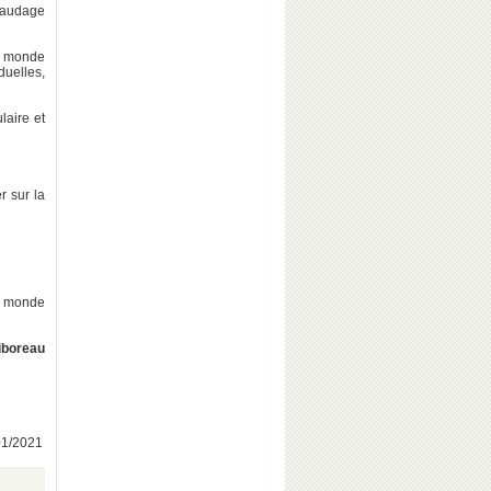
faudage
u monde
uelles,
laire et
r sur la
du monde
iboreau
/01/2021