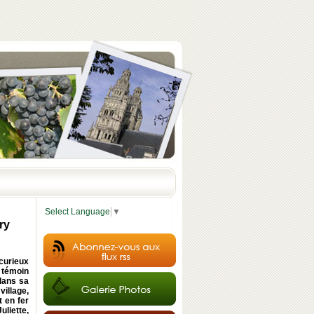
Select Language
▼
ry
curieux
 témoin
 dans sa
illage,
t en fer
uliette,