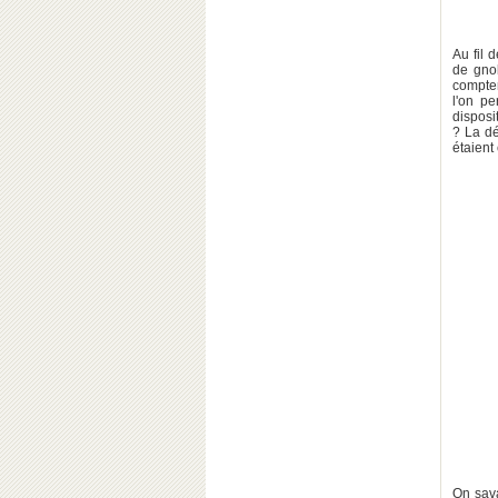
Au fil
de gnol
compter
l'on p
disposit
? La dé
étaient
On sava