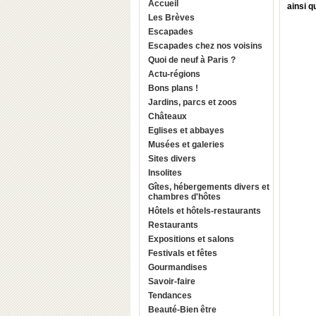
Accueil
ainsi q
Les Brèves
Escapades
Escapades chez nos voisins
Quoi de neuf à Paris ?
Actu-régions
Bons plans !
Jardins, parcs et zoos
Châteaux
Eglises et abbayes
Musées et galeries
Sites divers
Insolites
Gîtes, hébergements divers et
chambres d'hôtes
Hôtels et hôtels-restaurants
Restaurants
Expositions et salons
Festivals et fêtes
Gourmandises
Savoir-faire
Tendances
Beauté-Bien être