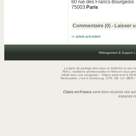
60 rue des Francs-Bourgeois
75003
Paris
Commentaire (0) -
Laisser 
<< article précédent
Hébergement & Support L
La ligne de partage des eaux en Ardèche et ses oe
Rhin) : traditions architecturales et fêtes en tous ge
mérite bien une escapade
/
Séjour week-end à Honf
Redoutable, c'est à Cherbourg, CITE DE LA MER
/
Claire en France
aime bien recevoir vos avis
espaces c