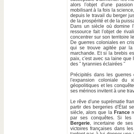
alors l'objet d'une passio
mobilisant à la fois la science,
depuis le travail du berger jus
de la prospérité et de la puiss
Dans un siècle où domine l'es
ressource fait l'objet de ri
concentrer sur son territoire 
De guerres coloniales en crise
qui se trouve agitée par la
marchande. Et si la brebis es
paix, c'est avec sa laine que 
des " tyrannies éclairées "
Précipités dans les guerres 
l'expansion coloniale du x
géopolitiques et les conquête
ses mérinos invitent à une trav
Le rêve d'une suprématie franç
partir des bergeries d'État 
siècle, alors que la
France
r
par ses conquêtes. Si les 
Bergerie
, incertaine de ses
victoires françaises dans le
tardent pas à lui donner une 