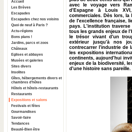
Accueil
avec le voyage vers Ramb
Les Brèves
d'Espagne à Louis XVI,
Escapades
commerciales. Dès lors, la 
Escapades chez nos voisins
de l'excellence française, 
Quoi de neuf à Paris ?
pays. L'institution travers
Actu-régions
tous les grands enjeux de l'
le trésor vivant d'un tr
Bons plans !
extérieur jusqu'à nos jo
Jardins, parcs et zoos
contrecarrer l'industrie de 
Châteaux
les expositions internation
Eglises et abbayes
continents, aujourd'hui inv
Musées et galeries
enjeux de la biodiversité, l
Sites divers
d'une histoire sans pareille.
Insolites
Gîtes, hébergements divers et
chambres d'hôtes
Hôtels et hôtels-restaurants
Restaurants
Expositions et salons
Festivals et fêtes
Gourmandises
Savoir-faire
Tendances
Beauté-Bien être