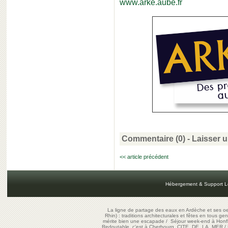
www.arke.aube.fr
Commentaire (0) -
Laisser 
<< article précédent
Hébergement & Support L
La ligne de partage des eaux en Ardèche et ses oe
Rhin) : traditions architecturales et fêtes en tous ge
mérite bien une escapade
/
Séjour week-end à Honf
Redoutable, c'est à Cherbourg, CITE DE LA MER
/