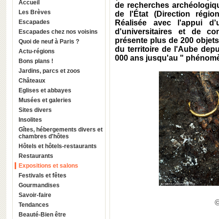
Accueil
de recherches archéologiqu
Les Brèves
de l'État (Direction régio
Escapades
Réalisée avec l'appui d'
d'universitaires et de co
Escapades chez nos voisins
présente plus de 200 objet
Quoi de neuf à Paris ?
du territoire de l'Aube depu
Actu-régions
000 ans jusqu'au " phénomène
Bons plans !
Jardins, parcs et zoos
Châteaux
Eglises et abbayes
Musées et galeries
Sites divers
Insolites
Gîtes, hébergements divers et
chambres d'hôtes
Hôtels et hôtels-restaurants
Restaurants
Expositions et salons
Festivals et fêtes
Gourmandises
Savoir-faire
Tendances
Beauté-Bien être