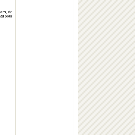
ars
, de
ntu
pour