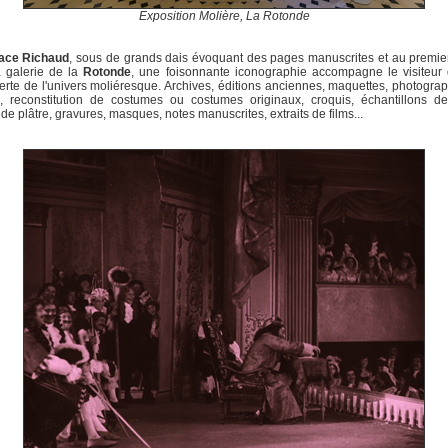
Exposition Molière, La Rotonde
pace Richaud
, sous de grands dais évoquant des pages manuscrites et au premie
a galerie de la
Rotonde
, une foisonnante iconographie accompagne le visiteur 
rte de l'univers moliéresque. Archives, éditions anciennes, maquettes, photogra
, reconstitution de costumes ou costumes originaux, croquis, échantillons de
 de plâtre, gravures, masques, notes manuscrites, extraits de films...