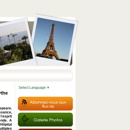
Select Language
▼
ythe
speare.
ssance,
l'esprit
ende. A
Hôpital
ultiples