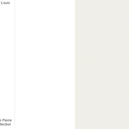
t Louis
e Pierre
lection