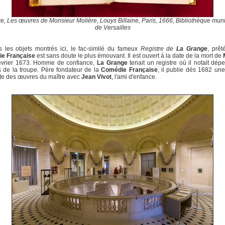
e, Les œuvres de Monsieur Molière, Louys Billaine, Paris, 1666, Bibliothèque mun
de Versailles
 les objets montrés ici, le fac-similé du fameux
Registre de
La Grange
, prêt
e Française
est sans doute le plus émouvant. Il est ouvert à la date de la mort de
février 1673. Homme de confiance,
La Grange
tenait un registre où il notait dép
s de la troupe. Père fondateur de la
Comédie Française
, il publie dés 1682 une
te des œuvres du maître avec
Jean Vivot
, l'ami d'enfance.