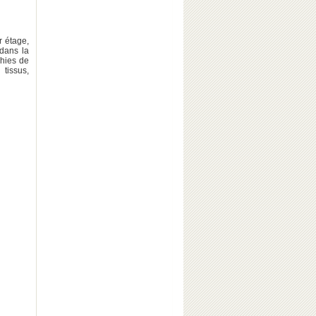
r étage,
dans la
phies de
 tissus,