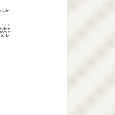
icipale
é par la
Molière
,
enses et
 édition