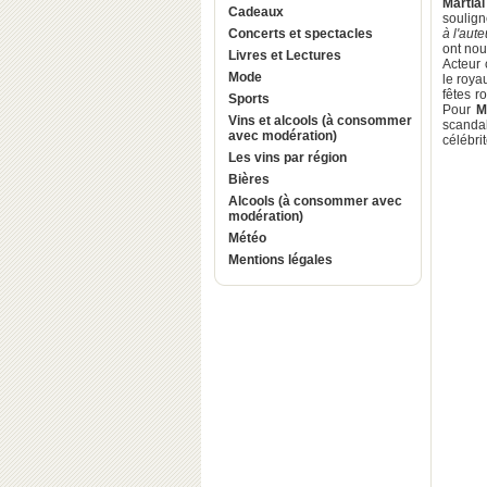
Martia
Cadeaux
soulign
Concerts et spectacles
à l'aut
ont nou
Livres et Lectures
Acteur 
Mode
le roya
fêtes r
Sports
Pour
M
Vins et alcools (à consommer
scanda
avec modération)
célébrit
Les vins par région
Bières
Alcools (à consommer avec
modération)
Météo
Mentions légales