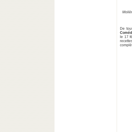
Molièr
De tous
Comédi
le 17 
recette
complè