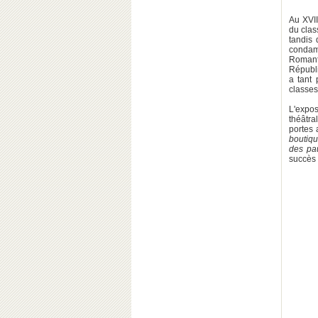
Au XVII
du class
tandis
condam
Romanti
Républi
a tant 
classes
L'expo
théâtral
portes
boutiqu
des pau
succès 