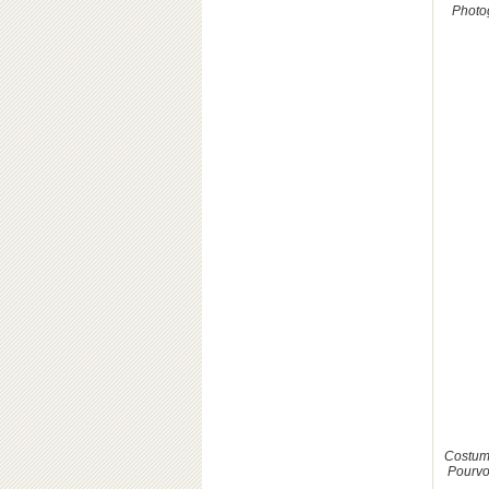
Photog
Costume
Pourvo