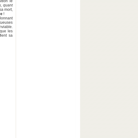
tion le
s, quant
sa mort,
re
!
llonnant
ptueuses
viable.
 que les
fient sa