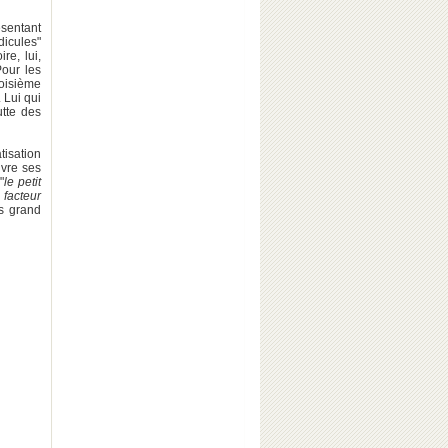
sentant
idicules"
re, lui,
Pour les
oisième
 Lui qui
utte des
tisation
uvre ses
"
le petit
 facteur
s grand