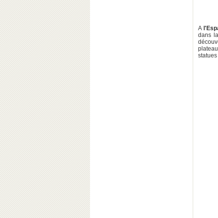
A
l'Es
dans l
découve
plateau
statues