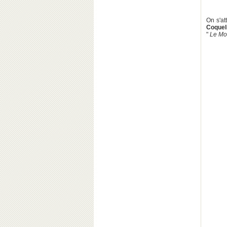
On s'at
Coqueli
"
Le M