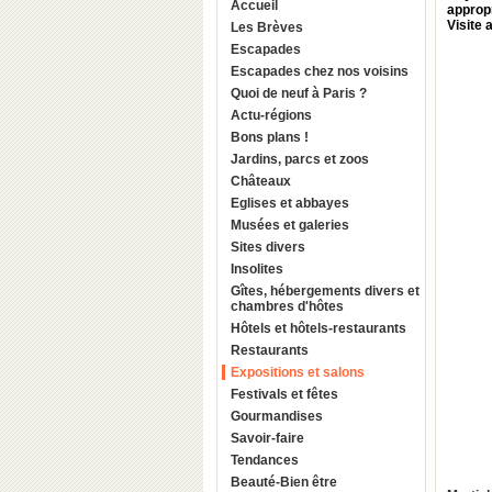
Accueil
appropr
Visite
Les Brèves
Escapades
Escapades chez nos voisins
Quoi de neuf à Paris ?
Actu-régions
Bons plans !
Jardins, parcs et zoos
Châteaux
Eglises et abbayes
Musées et galeries
Sites divers
Insolites
Gîtes, hébergements divers et
chambres d'hôtes
Hôtels et hôtels-restaurants
Restaurants
Expositions et salons
Festivals et fêtes
Gourmandises
Savoir-faire
Tendances
Beauté-Bien être