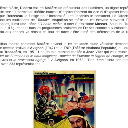
Ième siècle,
Diderot
voit en
Molière
un précurseur des Lumières, un digne repré
icisme : "il permet au théâtre français d'inspirer l'horreur du vice et d'exposer les r
 que
Rousseau
le fustige pour immoralité. Les Jacobins le censurent. Le Directoi
ne les mutilations de "
Tartuffe
".
Napoléon
se méfie de cet écrivain subversif. 
ques, il est une icône. "
Ö notre maître à tous !"
s'exclame
Musset.
Sous la Tr
que, il figure dans tous les programmes scolaires, en
France
comme aux colonies.
plu aux princes va réussir ce tour de force d'être aimé des défenseurs de la l
.
sition montre comment
Molière
devient le fer de lance d'une véritable démocra
e avec le festival d'
Avignon
(1947) et le
TNP
(
Théâtre National Populaire
) qui o
 au
Trocadéro
, en 1951. Une double mission confiée à
Jean Vilar
qui veut réunir 
ier de Suresnes et le haut magistrat, l'ouvrier de Puteaux et l'agent de change, le
vres et le professeur agrégé
". A
Avignon
, en 1953, "
Don Juan
" sera son plu
avec 233 représentations.