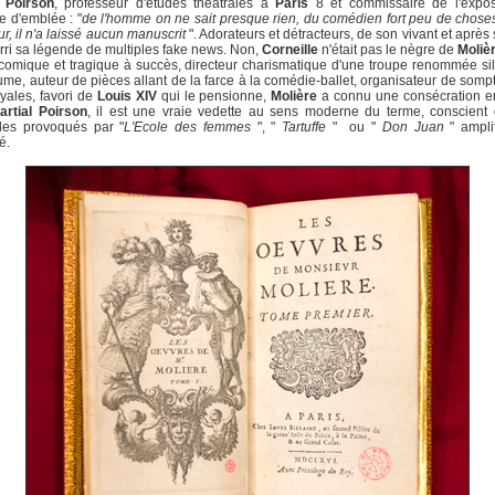
l Poirson
, professeur d'études théâtrales à
Paris
8 et commissaire de l'exposi
e d'emblée : "
de l'homme on ne sait presque rien, du comédien fort peu de chose
eur, il n'a laissé aucun manuscrit
". Adorateurs et détracteurs, de son vivant et après 
rri sa légende de multiples fake news. Non,
Corneille
n'était pas le nègre de
Moliè
comique et tragique à succès, directeur charismatique d'une troupe renommée si
ume, auteur de pièces allant de la farce à la comédie-ballet, organisateur de som
oyales, favori de
Louis XIV
qui le pensionne,
Molière
a connu une consécration en
artial Poirson
, il est une vraie vedette au sens moderne du terme, conscient
les provoqués par "
L'Ecole des femmes
", "
Tartuffe
" ou "
Don Juan
" ampli
é.