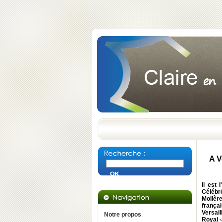
A V
Il est
Célébr
Molière
frança
Versai
Notre propos
Royal -