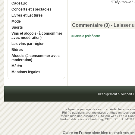
"Crépuscule". 
Cadeaux
Concerts et spectacles
Livres et Lectures
Mode
Commentaire (0) -
Laisser 
Sports
Vins et alcools (à consommer
<< article précédent
avec modération)
Les vins par région
Bières
Alcools (à consommer avec
modération)
Météo
Mentions légales
Hébergement & Support L
La ligne de partage des eaux en Ardèche et ses oe
Rhin) : traditions architecturales et fêtes en tous ge
mérite bien une escapade
/
Séjour week-end à Honf
Redoutable, c'est à Cherbourg, CITE DE LA MER
/
Claire en France
aime bien recevoir vos avis