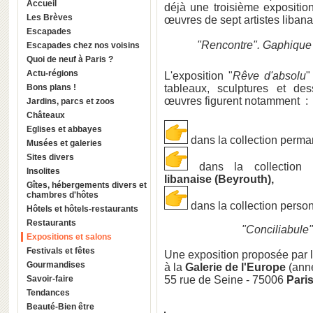
Accueil
déjà une troisième exposition
Les Brèves
œuvres de sept artistes libana
Escapades
"Rencontre". Gaphique 
Escapades chez nos voisins
Quoi de neuf à Paris ?
Actu-régions
L'exposition "
Rêve d'absolu
"
Bons plans !
tableaux, sculptures et d
œuvres figurent notamment :
Jardins, parcs et zoos
Châteaux
Eglises et abbayes
dans la collection perman
Musées et galeries
Sites divers
dans la collection
Insolites
libanaise (Beyrouth),
Gîtes, hébergements divers et
chambres d'hôtes
dans la collection perso
Hôtels et hôtels-restaurants
Restaurants
"Conciliabule
Expositions et salons
Festivals et fêtes
Une exposition proposée par 
Gourmandises
à la
Galerie de l'Europe
(ann
Savoir-faire
55 rue de Seine - 75006
Pari
Tendances
Beauté-Bien être