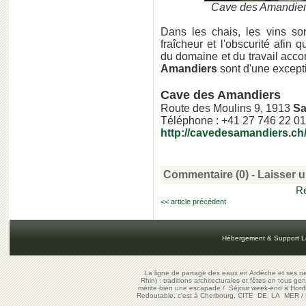
Cave des Amandiers
Dans les chais, les vins so
fraîcheur et l'obscurité afin 
du domaine et du travail accom
Amandiers
sont d'une excepti
Cave des Amandiers
Route des Moulins 9, 1913
Sa
Téléphone : +41 27 746 22 01
http://cavedesamandiers.ch
Commentaire (0) -
Laisser 
Re
<< article précédent
Hébergement & Support L
La ligne de partage des eaux en Ardèche et ses oe
Rhin) : traditions architecturales et fêtes en tous ge
mérite bien une escapade
/
Séjour week-end à Honf
Redoutable, c'est à Cherbourg, CITE DE LA MER
/