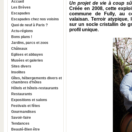
Accueil
Un projet de vie à coup s
Les Brèves
Créée en 2008, cette exploit
Escapades
commune de Fully, au c
valaisan. Terroir atypique,
Escapades chez nos voisins
sur un socle cristallin de g
Quoi de neuf à Paris ?
profil unique.
Actu-régions
Bons plans !
Jardins, parcs et zoos
Châteaux
Eglises et abbayes
Musées et galeries
Sites divers
Insolites
Gîtes, hébergements divers et
chambres d'hôtes
Hôtels et hôtels-restaurants
Restaurants
Expositions et salons
Festivals et fêtes
Gourmandises
Savoir-faire
Tendances
Beauté-Bien être