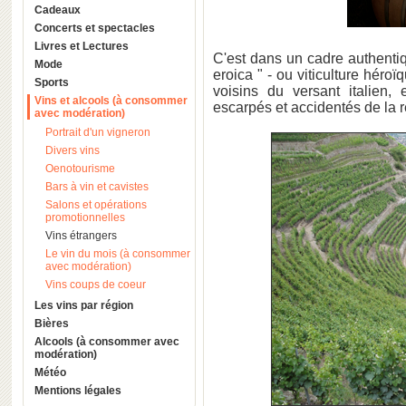
Cadeaux
Concerts et spectacles
Livres et Lectures
C'est dans un cadre authentiq
Mode
eroica " - ou viticulture héro
Sports
voisins du versant italien,
Vins et alcools (à consommer
escarpés et accidentés de la r
avec modération)
Portrait d'un vigneron
Divers vins
Oenotourisme
Bars à vin et cavistes
Salons et opérations
promotionnelles
Vins étrangers
Le vin du mois (à consommer
avec modération)
Vins coups de coeur
Les vins par région
Bières
Alcools (à consommer avec
modération)
Météo
Mentions légales