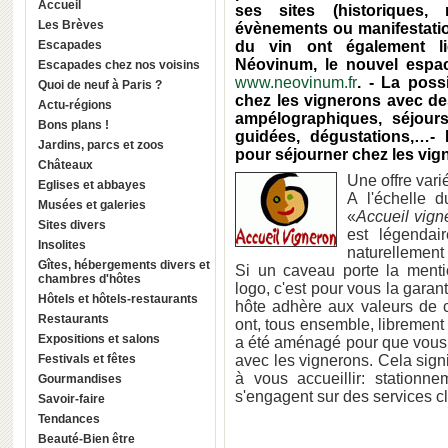
Accueil
ses sites (historiques, 
Les Brèves
évènements ou manifestatio
Escapades
du vin ont également lie
Néovinum, le nouvel espa
Escapades chez nos voisins
www.neovinum.fr
. - La poss
Quoi de neuf à Paris ?
chez les vignerons avec des
Actu-régions
ampélographiques, séjours
Bons plans !
guidées, dégustations,…-
Jardins, parcs et zoos
pour séjourner chez les vi
Châteaux
Une offre vari
Eglises et abbayes
A l'échelle 
Musées et galeries
«
Accueil vign
Sites divers
est légendair
Insolites
naturellement 
Gîtes, hébergements divers et
Si un caveau porte la ment
chambres d'hôtes
logo, c'est pour vous la garant
Hôtels et hôtels-restaurants
hôte adhère aux valeurs de ce
Restaurants
ont, tous ensemble, librement 
Expositions et salons
a été aménagé pour que vous p
Festivals et fêtes
avec les vignerons. Cela sign
à vous accueillir: stationne
Gourmandises
s'engagent sur des services cl
Savoir-faire
Tendances
Beauté-Bien être