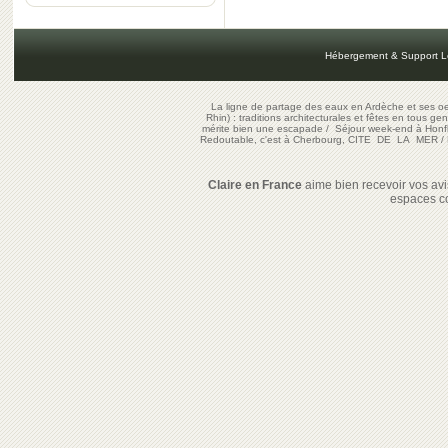
Hébergement & Support L
La ligne de partage des eaux en Ardèche et ses oe
Rhin) : traditions architecturales et fêtes en tous ge
mérite bien une escapade
/
Séjour week-end à Honf
Redoutable, c'est à Cherbourg, CITE DE LA MER
/
Claire en France
aime bien recevoir vos avis
espaces c