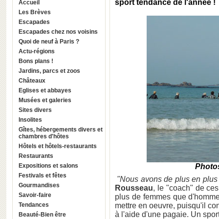
sport tendance de l'année !
Accueil
Les Brèves
Escapades
Escapades chez nos voisins
Quoi de neuf à Paris ?
Actu-régions
Bons plans !
Jardins, parcs et zoos
Châteaux
Eglises et abbayes
Musées et galeries
Sites divers
Insolites
Gîtes, hébergements divers et
chambres d'hôtes
Hôtels et hôtels-restaurants
Restaurants
Expositions et salons
Photos
Festivals et fêtes
"Nous avons de plus en plus 
Gourmandises
Rousseau
, le "coach" de ces
Savoir-faire
plus de femmes que d'hommes 
Tendances
mettre en oeuvre, puisqu'il co
à l'aide d'une pagaie. Un spor
Beauté-Bien être