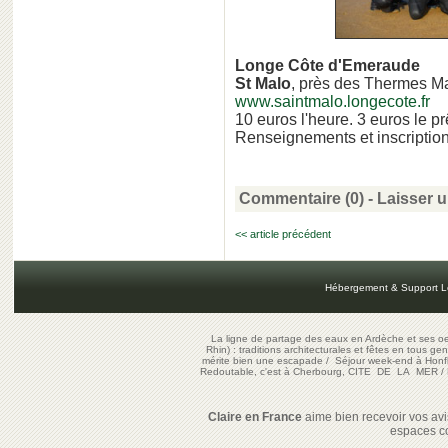
Longe Côte d'Emeraude
St Malo
, près des Thermes M
www.saintmalo.longecote.fr
10 euros l'heure. 3 euros le p
Renseignements et inscriptio
Commentaire (0) -
Laisser 
<< article précédent
Hébergement & Support L
La ligne de partage des eaux en Ardèche et ses oe
Rhin) : traditions architecturales et fêtes en tous ge
mérite bien une escapade
/
Séjour week-end à Honf
Redoutable, c'est à Cherbourg, CITE DE LA MER
/
Claire en France
aime bien recevoir vos avis
espaces c