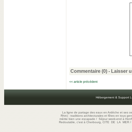
Commentaire (0) -
Laisser 
<< article précédent
Hébergement & Support L
La ligne de partage des eaux en Ardèche et ses oe
Rhin) : traditions architecturales et fêtes en tous ge
mérite bien une escapade
/
Séjour week-end à Honf
Redoutable, c'est à Cherbourg, CITE DE LA MER
/