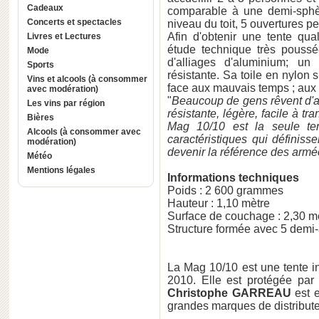
Cadeaux
comparable à une demi-sphèr
Concerts et spectacles
niveau du toit, 5 ouvertures p
Afin d'obtenir une tente qual
Livres et Lectures
étude technique très poussée
Mode
d'alliages d'aluminium; un
Sports
résistante. Sa toile en nylon s
Vins et alcools (à consommer
face aux mauvais temps ; aux v
avec modération)
"
Beaucoup de gens rêvent d'av
Les vins par région
résistante, légère, facile à tra
Bières
Mag 10/10 est la seule ten
Alcools (à consommer avec
caractéristiques qui définiss
modération)
devenir la référence des armé
Météo
Mentions légales
Informations techniques
Poids : 2 600 grammes
Hauteur : 1,10 mètre
Surface de couchage : 2,30 m
Structure formée avec 5 demi
La Mag 10/10 est une tente i
2010. Elle est protégée par 
Christophe GARREAU
est 
grandes marques de distributeu