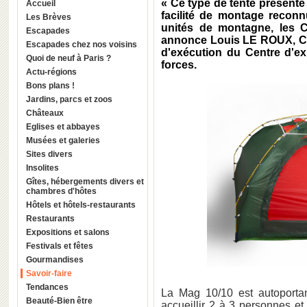
« Ce type de tente présente
Accueil
facilité de montage reconnu
Les Brèves
unités de montagne, les C
Escapades
annonce Louis LE ROUX, Che
Escapades chez nos voisins
d'exécution du Centre d'ex
Quoi de neuf à Paris ?
forces.
Actu-régions
Bons plans !
Jardins, parcs et zoos
Châteaux
Eglises et abbayes
Musées et galeries
Sites divers
Insolites
Gîtes, hébergements divers et
chambres d'hôtes
Hôtels et hôtels-restaurants
Restaurants
Expositions et salons
Festivals et fêtes
Gourmandises
Savoir-faire
Tendances
La Mag 10/10 est autoporta
Beauté-Bien être
accueillir 2 à 3 personnes et 