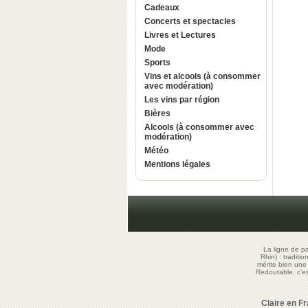
Cadeaux
Concerts et spectacles
Livres et Lectures
Mode
Sports
Vins et alcools (à consommer
avec modération)
Les vins par région
Bières
Alcools (à consommer avec
modération)
Météo
Mentions légales
La ligne de p
Rhin) : traditi
mérite bien un
Redoutable, c'
Claire en F