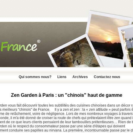
Qui sommes nous?
Liens
Archives
Contactez nous
Zen Garden à Paris : un "chinois" haut de gamme
den vous fait découvrir toutes les subtilités des cuisines chinoises dans un décor ra
s meilleurs "chinois" de France. Il y a zen et zen : la « zen attitude » peut parfois 
e de relâchement, voire de négligence. Lors de mes nombreux voyages à travers
onde, il m'a été donné de croiser la route de chefs qui prétextaient être zen quand i
nt de ce que leurs clients pensaient de leur tambouilles prétentieuses… Rien de t
den où le respect du consommateur passe par une série d'étapes qui doivent
ment conduire ses papilles au nirvana. La première, incontournable passe par le c