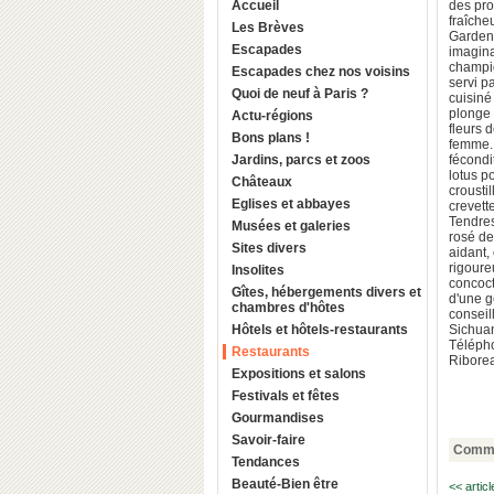
Accueil
des prod
fraîche
Les Brèves
Garden,
Escapades
imagina
champig
Escapades chez nos voisins
servi p
Quoi de neuf à Paris ?
cuisiné 
plonge 
Actu-régions
fleurs 
Bons plans !
femme. 
Jardins, parcs et zoos
fécondi
lotus p
Châteaux
crousti
Eglises et abbayes
crevett
Tendres
Musées et galeries
rosé de
Sites divers
aidant,
rigoure
Insolites
concoct
Gîtes, hébergements divers et
d'une g
chambres d'hôtes
conseil
Hôtels et hôtels-restaurants
Sichuan
Télépho
Restaurants
Ribore
Expositions et salons
Festivals et fêtes
Gourmandises
Savoir-faire
Comme
Tendances
Beauté-Bien être
<< artic