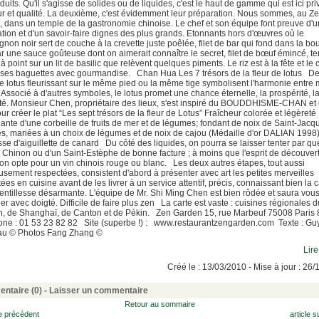
uits. Qu'il s'agisse de solides ou de liquides, c'est le haut de gamme qui est ici priv
ur et qualité. La deuxième, c'est évidemment leur préparation. Nous sommes, au Z
 dans un temple de la gastronomie chinoise. Le chef et son équipe font preuve d'
tion et d'un savoir-faire dignes des plus grands. Etonnants hors d'œuvres où le
non noir sert de couche à la crevette juste poêlée, filet de bar qui fond dans la bo
ar une sauce goûteuse dont on aimerait connaître le secret, filet de bœuf émincé, te
à point sur un lit de basilic que relèvent quelques piments. Le riz est à la fête et le c
ses baguettes avec gourmandise. Chan Hua Les 7 trésors de la fleur de lotus D
de lotus fleurissant sur le même pied ou la même tige symbolisent l'harmonie entre m
Associé à d'autres symboles, le lotus promet une chance éternelle, la prospérité, l
té. Monsieur Chen, propriétaire des lieux, s'est inspiré du BOUDDHISME-CHAN et
our créer le plat “Les sept trésors de la fleur de Lotus” Fraîcheur colorée et légèreté
llante d'une corbeille de fruits de mer et de légumes; fondant de noix de Saint-Jacq
es, mariées à un choix de légumes et de noix de cajou (Médaille d'or DALIAN 199
se d'aiguillette de canard Du côté des liquides, on pourra se laisser tenter par q
 Chinon ou d'un Saint-Estèphe de bonne facture ; à moins que l'esprit de découver
 on opte pour un vin chinois rouge ou blanc. Les deux autres étapes, tout aussi
usement respectées, consistent d'abord à présenter avec art les petites merveilles
ées en cuisine avant de les livrer à un service attentif, précis, connaissant bien la c
entillesse désarmante. L'équipe de Mr. Shi Ming Chen est bien rôdée et saura vou
ler avec doigté. Difficile de faire plus zen La carte est vaste : cuisines régionales d
, de Shanghaï, de Canton et de Pékin. Zen Garden 15, rue Marbeuf 75008 Paris 
ne : 01 53 23 82 82 Site (superbe !) : www.restaurantzengarden.com Texte : Gu
au © Photos Fang Zhang ©
Lire
Créé le : 13/03/2010 - Mise à jour : 26
ntaire (0) -
Laisser un commentaire
Retour au sommaire
le précédent
article s