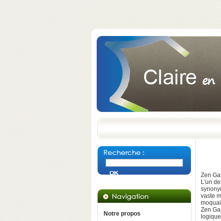
Zen Gar
L'un de
synonym
vaste m
moquaie
Zen Gar
Notre propos
logique