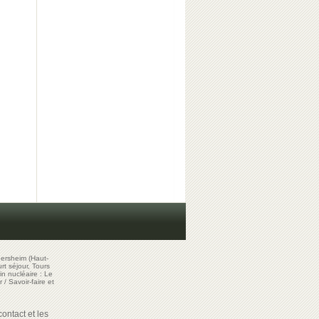
ersheim (Haut-
t séjour, Tours
in nucléaire : Le
r
/
Savoir-faire et
ontact et les