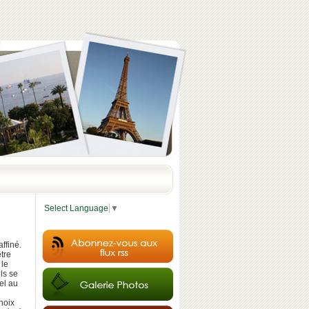
Select Language
▼
ffiné.
être
 le
ls se
el au
hoix