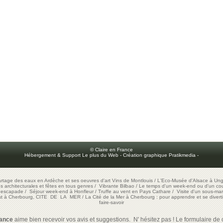
© Claire en France
Hébergement & Support Le plus du Web
-
Création graphique Pratikmedia
-
artage des eaux en Ardèche et ses oeuvres d'art
Vins de Montlouis
/
L'Eco-Musée d'Alsace à Ung
ons architecturales et fêtes en tous genres
/
Vibrante Bilbao
/
Le temps d'un week-end ou d'un cour
e escapade
/
Séjour week-end à Honfleur
/
Truffe au vent en Pays Cathare
/
Visite d'un sous-mar
est à Cherbourg, CITE DE LA MER
/
La Cité de la Mer à Cherbourg : pour apprendre et se diverti
faire-savoir
rance
aime bien recevoir vos avis et suggestions. N' hésitez pas ! Le formulaire de c