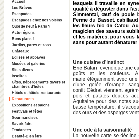
Accueil
lesquels il travaille en syn
Les Brèves
qualité à déguster dans l'as
Escapades
Simmental, œuf de poule b
Ferme du Basset, cabillaud
Escapades chez nos voisins
les fleurs bio de Catou. Au
Quoi de neuf à Paris ?
magicien des saveurs sublim
Actu-régions
et les matières, pour vous 
Bons plans !
sans pour autant dénaturer l
Jardins, parcs et zoos
Châteaux
Eglises et abbayes
Une cuisine d'instinct
Musées et galeries
Eric Balan
revendique une cuis
Sites divers
goûts et les couleurs. A
Insolites
marie élégamment avec une 
Gîtes, hébergements divers et
d'une gelée d'orange sangu
chambres d'hôtes
confit Cédrat viennent agrém
Hôtels et hôtels-restaurants
pois et patates douces a
Restaurants
Aquitaine pour des notes suc
Expositions et salons
basse température, il s'acoq
Festivals et fêtes
des ours et des asperges verte
Gourmandises
Savoir-faire
Une ode à la saisonnalité
Tendances
La nouvelle carte se décline
Beauté-Bien être