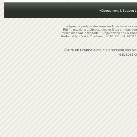
Hébergement & Support L
La ligne de partage des eaux en Ardèche et ses oe
Rhin) : traditions architecturales et fêtes en tous ge
mérite bien une escapade
/
Séjour week-end à Honf
Redoutable, c'est à Cherbourg, CITE DE LA MER
/
Claire en France
aime bien recevoir vos avis
espaces c