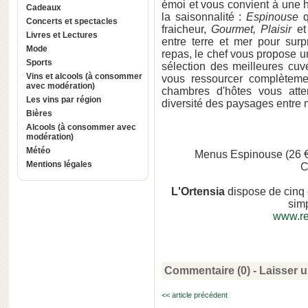
émoi et vous convient à une h
Cadeaux
la saisonnalité :
Espinouse
q
Concerts et spectacles
fraicheur,
Gourmet, Plaisir
e
Livres et Lectures
entre terre et mer pour surp
Mode
repas, le chef vous propose 
Sports
sélection des meilleures cu
Vins et alcools (à consommer
vous ressourcer complètem
avec modération)
chambres d'hôtes vous atte
Les vins par région
diversité des paysages entre 
Bières
Alcools (à consommer avec
modération)
Météo
Menus Espinouse (26 €)
Mentions légales
C
L'Ortensia
dispose de cinq c
simp
www.re
Commentaire (0) -
Laisser 
<< article précédent