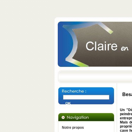
Besa
Un "Dé
peindr
entrep
Mais dé
proprié
Notre propos
cave h