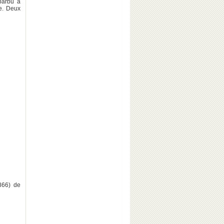
barbu à
e. Deux
866) de