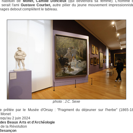
 habituel de
Monet, Camille Doncieux
(qui deviendra sa femme). L'homme 
serait l'ami
Gustave Courbet,
autre pilier du jeune mouvement impressionnist
ages debout complètent le tableau.
photo : J.C. Sexe
re prêtée par le Musée d'Orsay : "Fragment du déjeuner sur l'herbe" (1865-1
 Monet
jusqu'au 2 juin 2024
des Beaux Arts et d'Archéologie
 de la Révolution
Besançon