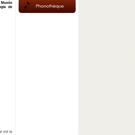
du Musée
ogie de
l est le