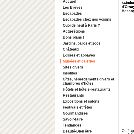
Accueil
scinder
d'Orsa
Les Brèves
Besanç
Escapades
Escapades chez nos voisins
Quoi de neuf à Paris ?
Actu-régions
Bons plans !
Jardins, parcs et zoos
Châteaux
Eglises et abbayes
Musées et galeries
Sites divers
Insolites
Gîtes, hébergements divers et
chambres d'hôtes
Hôtels et hôtels-restaurants
Restaurants
Expositions et salons
Festivals et fêtes
Gourmandises
Savoir-faire
Tendances
Ce frag
Beauté-Bien être