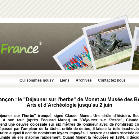
Qui sommes nous?
Liens
Archives
Contactez nous
nçon : le "Déjeuner sur l'herbe" de Monet au Musée des 
Arts et d'Archéologie jusqu'au 2 juin
jeuner sur l'herbe" tronqué signé Claude Monet. Une drôle d'histoire. Sou
e à son tour (après Edouard Manet) un "
Déjeuner sur l'herbe
", Claud
rend une oeuvre colossale sur six mètres de longueur avec de nombreux co
passé par l'ampleur de la tâche, criblé de dettes, il laisse la toile inachev
taire auquel il doit de nombreux loyers impayés. L'oeuvre est alors stockée 
umide où elle s'abime rapidement. Quand Monet la récupère en 1884, il décid