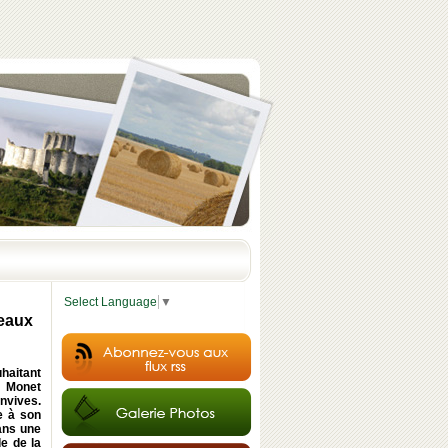
Select Language
▼
Beaux
haitant
e Monet
nvives.
ée à son
dans une
e de la