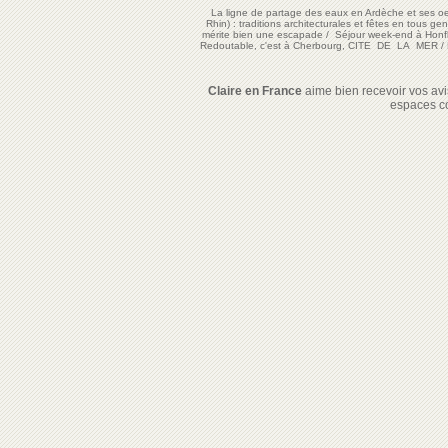
La ligne de partage des eaux en Ardèche et ses oe
Rhin) : traditions architecturales et fêtes en tous ge
mérite bien une escapade
/
Séjour week-end à Honf
Redoutable, c'est à Cherbourg, CITE DE LA MER
/
Claire en France
aime bien recevoir vos avis
espaces c