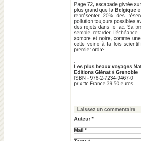
Page 72, escapade givrée sur
plus grand que la
Belgique
et
représenter 20% des rése
pollution toujours possibles a
des rejets dans le lac. Sa pro
semble retarder l'échéance
sombre et noire, comme une l
cette veine à la fois scient
premier ordre.
.
Les plus beaux voyages Nat
Editions Glénat
à
Grenoble
ISBN - 978-2-7234-9467-0
prix ttc France 39,50 euros
Laissez un commentaire
Auteur *
Mail *