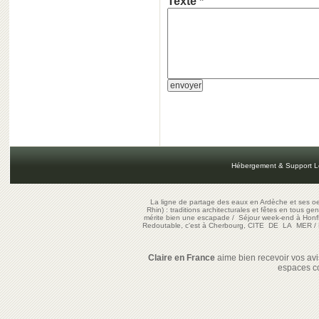
Texte *
Hébergement & Support L
La ligne de partage des eaux en Ardèche et ses oe
Rhin) : traditions architecturales et fêtes en tous ge
mérite bien une escapade
/
Séjour week-end à Honf
Redoutable, c'est à Cherbourg, CITE DE LA MER
/
Claire en France
aime bien recevoir vos avis
espaces c