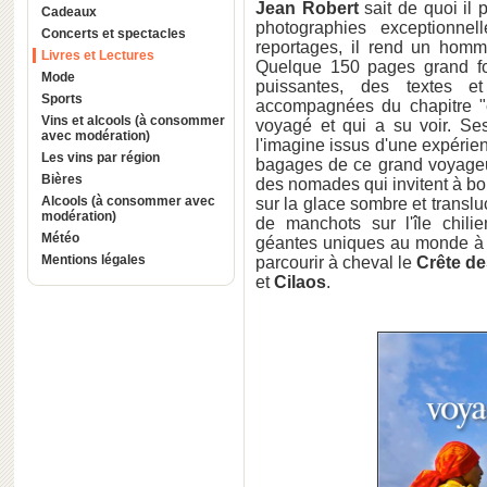
Jean Robert
sait de quoi il 
Cadeaux
photographies exceptionne
Concerts et spectacles
reportages, il rend un hom
Livres et Lectures
Quelque 150 pages grand f
Mode
puissantes, des textes e
Sports
accompagnées du chapitre "
Vins et alcools (à consommer
voyagé et qui a su voir. Se
avec modération)
l'imagine issus d'une expérie
Les vins par région
bagages de ce grand voyage
Bières
des nomades qui invitent à boi
Alcools (à consommer avec
sur la glace sombre et transl
modération)
de manchots sur l'île chil
Météo
géantes uniques au monde à 
Mentions légales
parcourir à cheval le
Crête de
et
Cilaos
.