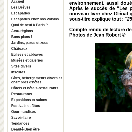
Accueil
environnement, aussi doué
Les Brèves
Après le succès de "Les p
Escapades
nouveau livre chez Glénat qu
sous-titre explique tout : "
25
Escapades chez nos voisins
Quoi de neuf à Paris ?
Compte-rendu de lecture d
Actu-régions
Photos de Jean Robert ©
Bons plans !
Jardins, parcs et zoos
Châteaux
Eglises et abbayes
Musées et galeries
Sites divers
Insolites
Gîtes, hébergements divers et
chambres d'hôtes
Hôtels et hôtels-restaurants
Restaurants
Expositions et salons
Festivals et fêtes
Gourmandises
Savoir-faire
Tendances
Beauté-Bien être