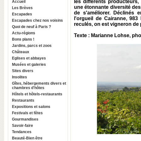
les différents producteurs
Accueil
une étonnante diversité des 
Les Brèves
de s'améliorer. Déclinés 
Escapades
l'orgueil de Cairanne, 983 
Escapades chez nos voisins
reculés, on est vigneron de p
Quoi de neuf à Paris ?
Actu-régions
Texte : Marianne Lohse, pho
Bons plans !
Jardins, parcs et zoos
Châteaux
Eglises et abbayes
Musées et galeries
Sites divers
Insolites
Gîtes, hébergements divers et
chambres d'hôtes
Hôtels et hôtels-restaurants
Restaurants
Expositions et salons
Festivals et fêtes
Gourmandises
Savoir-faire
Tendances
Beauté-Bien être