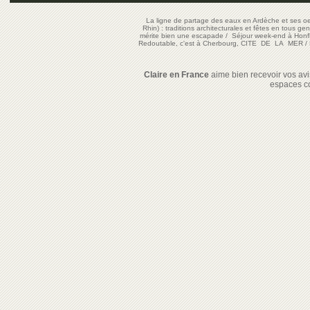
La ligne de partage des eaux en Ardèche et ses oe
Rhin) : traditions architecturales et fêtes en tous ge
mérite bien une escapade
/
Séjour week-end à Honf
Redoutable, c'est à Cherbourg, CITE DE LA MER
/
Claire en France
aime bien recevoir vos avis
espaces c