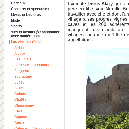
Cadeaux
Exemple
Denis Alary
qui rep
père en fille, voir
Mireille B
Concerts et spectacles
travailler avec elle et dont l
Livres et Lectures
village a ses propres vignes
Mode
caves et les 200 adhéren
Sports
manquent pas d'ambition. 
Vins et alcools (à consommer
villages cairanne en 1967 de
avec modération)
appellations.
Les vins par région
Ardèche
Alsace
Beaujolais
Bordeaux et alentours
Bergerac
Bourgogne
Bugey
Buzet
Cahors
Chablis
Champagne
Cher
Cognac
Corse
Coteaux du Vendomois