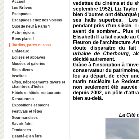
Accueil
vedettes du cinéma et du 
Les Brèves
septembre 1952),
Liz Taylor
Escapades
bien d'autres ont débarqué 
ses halls superbes. Les
Escapades chez nos voisins
pendant près d'un siècle. 
Quoi de neuf à Paris ?
avant de sombrer... Plus
Actu-régions
Elisabeth II
a fait escale au
Bons plans !
Fleuron de l'architecture
Ar
Jardins, parcs et zoos
doute disparaître du fa
Châteaux
urbaine de Cherbourg
, a
Eglises et abbayes
décidé autrement
.
Musées et galeries
Grâce à l'inscription à l'i
Sites divers
conservateur du patrimoine
fou au départ, de créer une 
Insolites
marin nucléaire
Le Redout
Gîtes, hébergements divers et
chambres d'hôtes
non seulement été sauvée d
depuis 2002, un pôle d'attr
Hôtels et hôtels-restaurants
bien au-delà.
Restaurants
Expositions et salons
Festivals et fêtes
La Cité 
Gourmandises
Savoir-faire
Tendances
Beauté-Bien être