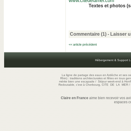
www.citedelamer.com
Textes et photos (s
Commentaire (1)
-
Laisser 
<< article précédent
Hébergement & Support L
La ligne de partage des eaux en Ardèche et ses oe
Rhin) : traditions architecturales et fêtes en tous ge
mérite bien une escapade
/
Séjour week-end à Honf
Redoutable, c'est à Cherbourg, CITE DE LA MER
/
Claire en France
aime bien recevoir vos avis
espaces c