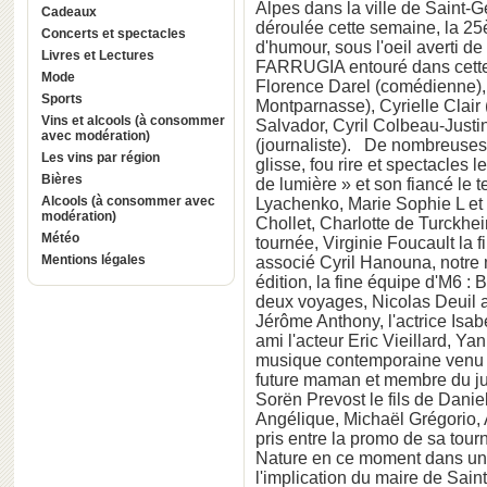
Alpes dans la ville de Saint-G
Cadeaux
déroulée cette semaine, la 25
Concerts et spectacles
d'humour, sous l'oeil averti 
Livres et Lectures
FARRUGIA entouré dans cette 
Mode
Florence Darel (comédienne), 
Sports
Montparnasse), Cyrielle Clai
Vins et alcools (à consommer
Salvador, Cyril Colbeau-Justin
avec modération)
(journaliste). De nombreuses p
Les vins par région
glisse, fou rire et spectacles l
Bières
de lumière » et son fiancé le 
Alcools (à consommer avec
Lyachenko, Marie Sophie L et 
modération)
Chollet, Charlotte de Turckhei
Météo
tournée, Virginie Foucault la f
Mentions légales
associé Cyril Hanouna, notre
édition, la fine équipe d'M6 :
deux voyages, Nicolas Deuil
Jérôme Anthony, l'actrice Isa
ami l'acteur Eric Vieillard, 
musique contemporaine venu 
future maman et membre du jur
Sorën Prevost le fils de Danie
Angélique, Michaël Grégorio
pris entre la promo de sa tou
Nature en ce moment dans un
l'implication du maire de Sain