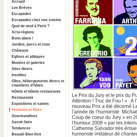
Accueil
Les Brèves
Escapades
Escapades chez nos voisins
Quoi de neuf à Paris ?
Actu-régions
Bons plans !
Jardins, parcs et zoos
Châteaux
Eglises et abbayes
Musées et galeries
Sites divers
Insolites
Gîtes, hébergements divers et
chambres d'hôtes
Hôtels et hôtels-restaurants
Le Prix du Jury et le prix du 
Restaurants
Attention ! Truc de Fou ! » A l
Expositions et salons
nouveau Prix a été décerné L
Festivals et fêtes
l'année de l'humoriste Michaë
Gourmandises
Coup de coeur du Jury » en 2
Savoir-faire
l'humour 2008 » par les inter
Catherine Salvador très émue 
Tendances
humoriste imitateur de chanteu
Beauté-Bien être