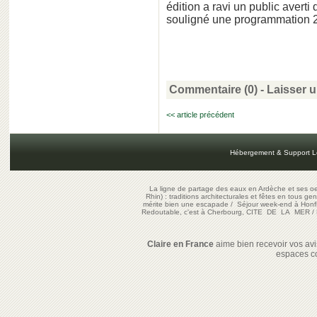
édition a ravi un public averti
souligné une programmation 
Commentaire (0) -
Laisser 
<< article précédent
Hébergement & Support L
La ligne de partage des eaux en Ardèche et ses oe
Rhin) : traditions architecturales et fêtes en tous ge
mérite bien une escapade
/
Séjour week-end à Honf
Redoutable, c'est à Cherbourg, CITE DE LA MER
/
Claire en France
aime bien recevoir vos avis
espaces c