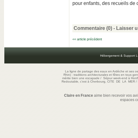
pour enfants, des recueils de 
Commentaire (0) -
Laisser 
<< article précédent
Hébergement & Support L
La ligne de partage des eaux en Ardèche et ses oe
Rhin) : traditions architecturales et fêtes en tous ge
mérite bien une escapade
/
Séjour week-end à Honf
Redoutable, c'est à Cherbourg, CITE DE LA MER
/
Claire en France
aime bien recevoir vos avis
espaces c