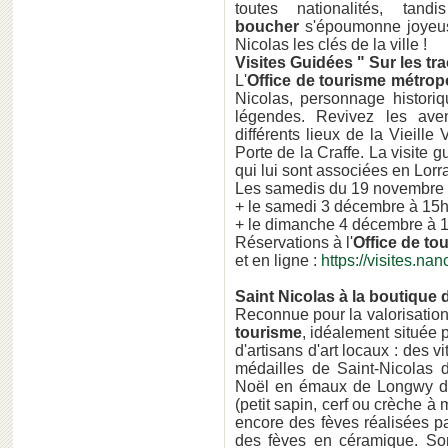
toutes nationalités, ta
boucher
s'époumonne joyeus
Nicolas les clés de la ville !
Visites Guidées " Sur les tr
L'
Office de tourisme métropo
Nicolas, personnage histori
légendes. Revivez les aven
différents lieux de la Vieille 
Porte de la Craffe. La visite 
qui lui sont associées en Lorr
Les samedis du 19 novembre
+ le samedi 3 décembre à 15
+ le dimanche 4 décembre à 
Réservations à l'
Office de to
et en ligne :
https://visites.nan
Saint Nicolas à la boutique 
Reconnue pour la valorisation 
tourisme
, idéalement située 
d'artisans d'art locaux : des v
médailles de Saint-Nicolas d
Noël en émaux de Longwy de l
(petit sapin, cerf ou crèche à
encore des fèves réalisées pa
des fèves en céramique. Son