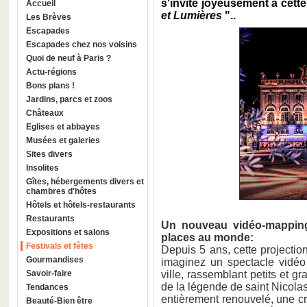
s'invite joyeusement à cett
Accueil
et Lumières
"..
Les Brèves
Escapades
Escapades chez nos voisins
Quoi de neuf à Paris ?
Actu-régions
Bons plans !
Jardins, parcs et zoos
Châteaux
Eglises et abbayes
Musées et galeries
Sites divers
Insolites
Gîtes, hébergements divers et
chambres d'hôtes
Hôtels et hôtels-restaurants
Restaurants
Un nouveau vidéo-mapping
Expositions et salons
places au monde:
Festivals et fêtes
Depuis 5 ans, cette projection
Gourmandises
imaginez un spectacle vidéo 
Savoir-faire
ville, rassemblant petits et g
de la légende de saint Nicola
Tendances
entièrement renouvelé, une cr
Beauté-Bien être