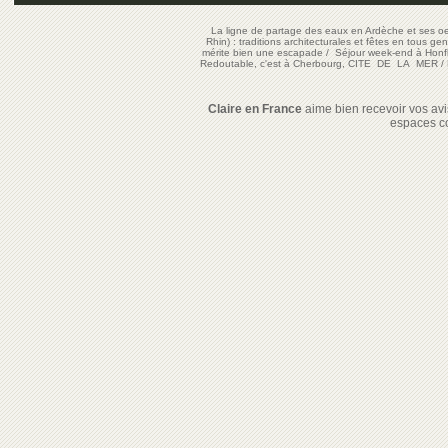
La ligne de partage des eaux en Ardèche et ses oe
Rhin) : traditions architecturales et fêtes en tous ge
mérite bien une escapade
/
Séjour week-end à Honf
Redoutable, c'est à Cherbourg, CITE DE LA MER
/
Claire en France
aime bien recevoir vos avis
espaces c