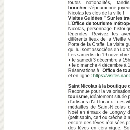
toutes nationalités, ta
boucher
s'époumonne joyeus
Nicolas les clés de la ville !
Visites Guidées " Sur les tr
L'
Office de tourisme métropo
Nicolas, personnage histori
légendes. Revivez les aven
différents lieux de la Vieille 
Porte de la Craffe. La visite 
qui lui sont associées en Lorr
Les samedis du 19 novembre
+ le samedi 3 décembre à 15
+ le dimanche 4 décembre à 
Réservations à l'
Office de to
et en ligne :
https://visites.nan
Saint Nicolas à la boutique 
Reconnue pour la valorisation 
tourisme
, idéalement située 
d'artisans d'art locaux : des v
médailles de Saint-Nicolas d
Noël en émaux de Longwy de l
(petit sapin, cerf ou crèche à
encore des fèves réalisées pa
des fèves en céramique. Son