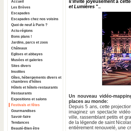
s'invite joyeusement à cett
Accueil
et Lumières
"..
Les Brèves
Escapades
Escapades chez nos voisins
Quoi de neuf à Paris ?
Actu-régions
Bons plans !
Jardins, parcs et zoos
Châteaux
Eglises et abbayes
Musées et galeries
Sites divers
Insolites
Gîtes, hébergements divers et
chambres d'hôtes
Hôtels et hôtels-restaurants
Restaurants
Un nouveau vidéo-mapping
Expositions et salons
places au monde:
Festivals et fêtes
Depuis 5 ans, cette projection
Gourmandises
imaginez un spectacle vidéo 
Savoir-faire
ville, rassemblant petits et g
de la légende de saint Nicola
Tendances
entièrement renouvelé, une cr
Beauté-Bien être