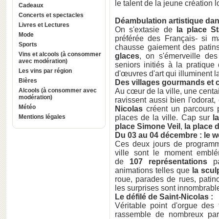
le talent de la jeune création l
Cadeaux
Concerts et spectacles
Déambulation artistique dans
Livres et Lectures
On s'extasie de
la place St
Mode
préférée des Français- si 
Sports
chausse gaiement des patins
Vins et alcools (à consommer
glaces
, on s'émerveille des
avec modération)
seniors initiés à la pratique
Les vins par région
d'œuvres d'art qui illuminent l
Bières
Des villages gourmands et cré
Alcools (à consommer avec
Au cœur de la ville, une centa
modération)
ravissent aussi bien l'odorat,
Météo
Nicolas
créent un parcours 
Mentions légales
places de la ville. Cap sur
l
place Simone Veil
,
la place d
Du 03 au 04 décembre : le w
Ces deux jours de programma
ville sont le moment emblém
de
107 représentations
p
animations telles que
la scul
roue, parades de rues, patinoi
les surprises sont innombrable
Le défilé de Saint-Nicolas :
Véritable point d'orgue des 
rassemble de nombreux part