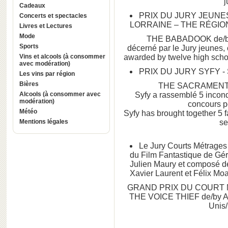
j
Cadeaux
PRIX DU JURY JEUNE
Concerts et spectacles
LORRAINE – THE RÉGIO
Livres et Lectures
Mode
THE BABADOOK de/by J
Sports
décerné par le Jury jeunes
Vins et alcools (à consommer
awarded by twelve high scho
avec modération)
PRIX DU JURY SYFY -
Les vins par région
Bières
THE SACRAMENT d
Alcools (à consommer avec
Syfy a rassemblé 5 incond
modération)
concours p
Météo
Syfy has brought together 5 f
Mentions légales
se
Le Jury Courts Métrages d
du Film Fantastique de Gér
Julien Maury et composé de
Xavier Laurent et Félix Moa
GRAND PRIX DU COURT 
THE VOICE THIEF de/by A
Unis/