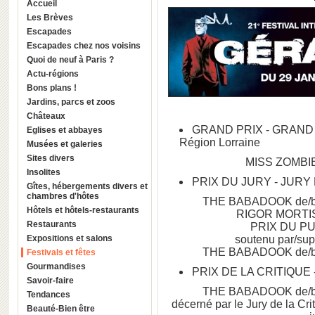
Accueil
Les Brèves
Escapades
Escapades chez nos voisins
Quoi de neuf à Paris ?
Actu-régions
Bons plans !
Jardins, parcs et zoos
Châteaux
GRAND PRIX - GRAND PR
Eglises et abbayes
Région Lorraine
Musées et galeries
Sites divers
MISS ZOMBIE
Insolites
PRIX DU JURY - JURY
Gîtes, hébergements divers et
chambres d'hôtes
THE BABADOOK de/by J
Hôtels et hôtels-restaurants
RIGOR MORTIS
Restaurants
PRIX DU P
Expositions et salons
soutenu par/sup
THE BABADOOK de/by J
Festivals et fêtes
Gourmandises
PRIX DE LA CRITIQUE 
Savoir-faire
THE BABADOOK de/by J
Tendances
décerné par le Jury de la Cr
Beauté-Bien être