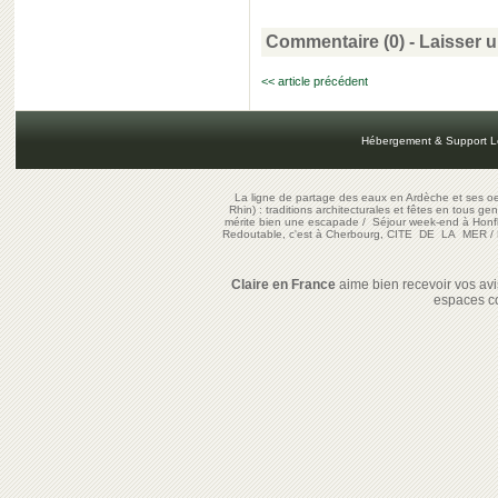
Commentaire (0) -
Laisser 
<< article précédent
Hébergement & Support L
La ligne de partage des eaux en Ardèche et ses oe
Rhin) : traditions architecturales et fêtes en tous ge
mérite bien une escapade
/
Séjour week-end à Honf
Redoutable, c'est à Cherbourg, CITE DE LA MER
/
Claire en France
aime bien recevoir vos avis
espaces c