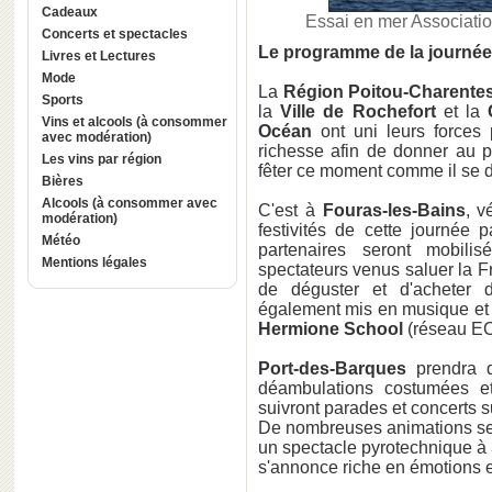
Cadeaux
Essai en mer Associatio
Concerts et spectacles
Le programme de la journée d
Livres et Lectures
Mode
La
Région Poitou-Charente
Sports
la
Ville de Rochefort
et la
Vins et alcools (à consommer
Océan
ont uni leurs forces
avec modération)
richesse afin de donner au pu
Les vins par région
fêter ce moment comme il se d
Bières
Alcools (à consommer avec
C'est à
Fouras-les-Bains
, v
modération)
festivités de cette journée p
Météo
partenaires seront mobilis
Mentions légales
spectateurs venus saluer la F
de déguster et d'acheter d
également mis en musique et 
Hermione School
(réseau E
Port-des-Barques
prendra d
déambulations costumées et
suivront parades et concerts sur
De nombreuses animations ser
un spectacle pyrotechnique à 
s'annonce riche en émotions e