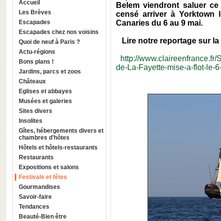
Accueil
Belem viendront saluer ce 
Les Brèves
censé arriver à Yorktown 
Escapades
Canaries du 6 au 9 mai.
Escapades chez nos voisins
Lire notre reportage sur la 
Quoi de neuf à Paris ?
Actu-régions
http://www.claireenfrance.fr/
Bons plans !
de-La-Fayette-mise-a-flot-le-6
Jardins, parcs et zoos
Châteaux
Eglises et abbayes
Musées et galeries
Sites divers
Insolites
Gîtes, hébergements divers et
chambres d'hôtes
Hôtels et hôtels-restaurants
Restaurants
Expositions et salons
Festivals et fêtes
Gourmandises
Savoir-faire
Tendances
Beauté-Bien être