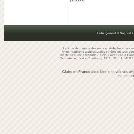
Hébergement & Support L
La ligne de partage des eaux en Ardèche et ses oe
Rhin) : traditions architecturales et fêtes en tous ge
mérite bien une escapade
/
Séjour week-end à Honf
Redoutable, c'est à Cherbourg, CITE DE LA MER
/
Claire en France
aime bien recevoir vos avis
espaces c