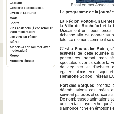
Cadeaux
Essai en mer Associatio
Concerts et spectacles
Le programme de la journée d
Livres et Lectures
Mode
La
Région Poitou-Charente
Sports
la
Ville de Rochefort
et la
Vins et alcools (à consommer
Océan
ont uni leurs forces
avec modération)
richesse afin de donner au pu
Les vins par région
fêter ce moment comme il se d
Bières
Alcools (à consommer avec
C'est à
Fouras-les-Bains
, v
modération)
festivités de cette journée p
Météo
partenaires seront mobilis
Mentions légales
spectateurs venus saluer la F
de déguster et d'acheter d
également mis en musique et 
Hermione School
(réseau E
Port-des-Barques
prendra d
déambulations costumées et
suivront parades et concerts sur
De nombreuses animations ser
un spectacle pyrotechnique à 
s'annonce riche en émotions e