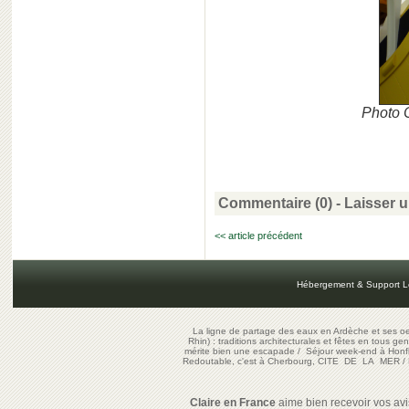
Photo C
Commentaire (0) -
Laisser 
<< article précédent
Hébergement & Support L
La ligne de partage des eaux en Ardèche et ses oe
Rhin) : traditions architecturales et fêtes en tous ge
mérite bien une escapade
/
Séjour week-end à Honf
Redoutable, c'est à Cherbourg, CITE DE LA MER
/
Claire en France
aime bien recevoir vos avis