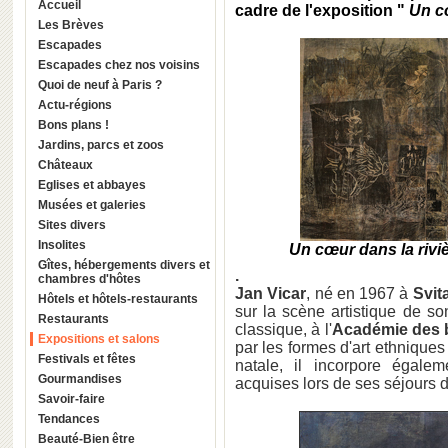
Accueil
cadre de l'exposition "
Un c
Les Brèves
Escapades
Escapades chez nos voisins
Quoi de neuf à Paris ?
Actu-régions
Bons plans !
Jardins, parcs et zoos
Châteaux
Eglises et abbayes
Musées et galeries
Sites divers
Insolites
Un cœur dans la riviè
Gîtes, hébergements divers et
.
chambres d'hôtes
Jan Vicar
, né en 1967 à
Svit
Hôtels et hôtels-restaurants
sur la scène artistique de s
Restaurants
classique, à l'
Académie des 
Expositions et salons
par les formes d'art ethnique
Festivals et fêtes
natale, il incorpore égale
Gourmandises
acquises lors de ses séjours da
Savoir-faire
Tendances
Beauté-Bien être