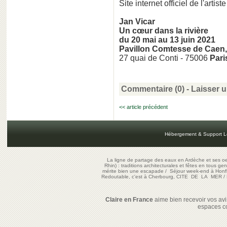
Site internet officiel de l'artiste
Jan Vicar
Un cœur dans la rivière
du 20 mai au 13 juin 2021
Pavillon Comtesse de Caen, P
27 quai de Conti - 75006
Pari
Commentaire (0) -
Laisser 
<< article précédent
Hébergement & Support L
La ligne de partage des eaux en Ardèche et ses oe
Rhin) : traditions architecturales et fêtes en tous ge
mérite bien une escapade
/
Séjour week-end à Honf
Redoutable, c'est à Cherbourg, CITE DE LA MER
/
Claire en France
aime bien recevoir vos avis
espaces c