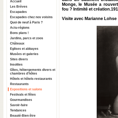
Accueil
Monge, le Musée a rouvert
Les Brèves
fou ? Intimité et création.19
Escapades
Escapades chez nos voisins
Visite avec Marianne Lohse
Quoi de neuf à Paris ?
Actu-régions
Bons plans !
Jardins, parcs et zoos
Châteaux
Eglises et abbayes
Musées et galeries
Sites divers
Insolites
Gîtes, hébergements divers et
chambres d'hôtes
Hôtels et hôtels-restaurants
Restaurants
Expositions et salons
Festivals et fêtes
Gourmandises
Savoir-faire
Tendances
Beauté-Bien être