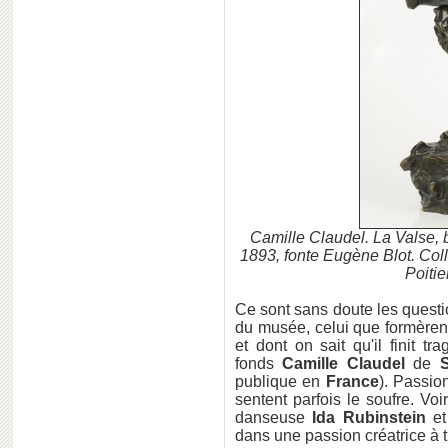
Camille Claudel. La Valse, b
1893, fonte Eugène Blot. Co
Poitie
Ce sont sans doute les quest
du musée, celui que formère
et dont on sait qu'il finit 
fonds
Camille Claudel
de
S
publique en
France
). Passio
sentent parfois le soufre. V
danseuse
Ida Rubinstein
et
dans une passion créatrice à tr