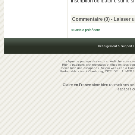
Inscription obligatoire sur le s
Commentaire (0) -
Laisser 
<< article précédent
Hébergement & Support L
La ligne de partage des eaux en Ardèche et ses oe
Rhin) : traditions architecturales et fêtes en tous ge
mérite bien une escapade
/
Séjour week-end à Honf
Redoutable, c'est à Cherbourg, CITE DE LA MER
/
Claire en France
aime bien recevoir vos avis
espaces c