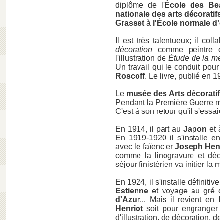
diplôme de l'
École des Be
nationale des arts décorati
Grasset
à
l'École normale d
Il est très talentueux; il col
décoration
comme peintre dé
l'illustration de
Étude de la me
Un travail qui le conduit pou
Roscoff
. Le livre, publié en 1
Le
musée des Arts décoratif
Pendant la Première Guerre 
C'est à son retour qu'il s'essa
En 1914, il part au
Japon
et
En 1919-1920 il s'installe e
avec le faïencier
Joseph Hen
comme la linogravure et déc
séjour finistérien va initier l
En 1924, il s'installe définiti
Estienne
et voyage au gré
d'Azur
... Mais il revient en
Henriot
soit pour engranger
d'illustration, de décoration,