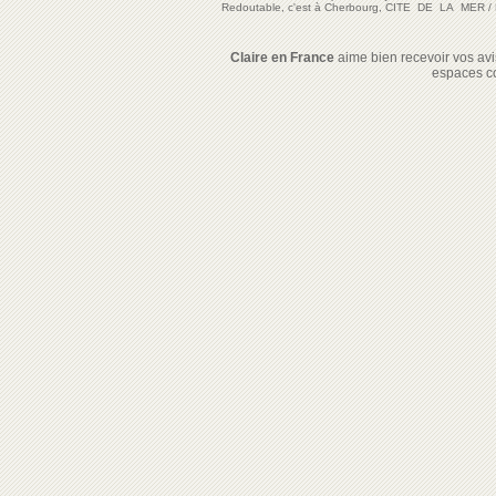
Redoutable, c'est à Cherbourg, CITE DE LA MER
/
Claire en France
aime bien recevoir vos avis
espaces c