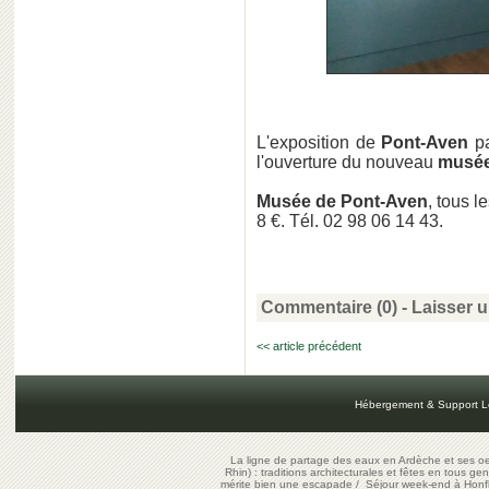
L'exposition de
Pont-Aven
p
l'ouverture du nouveau
musée
Musée de Pont-Aven
, tous l
8 €. Tél. 02 98 06 14 43.
Commentaire (0) -
Laisser 
<< article précédent
Hébergement & Support L
La ligne de partage des eaux en Ardèche et ses oe
Rhin) : traditions architecturales et fêtes en tous ge
mérite bien une escapade
/
Séjour week-end à Honf