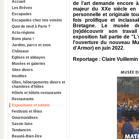
Accueil
de l'art demande encore à ê
Les Brèves
majeur du XXe siècle en B
Escapades
personnelle et originale tou
fois prolifique et inclass
Escapades chez nos voisins
Bretagne. Le musée de
Quoi de neuf à Paris ?
(re)découvrir son trava
Actu-régions
exposition fait partie de 
Bons plans !
l'ouverture du nouveau M
Jardins, parcs et zoos
d'Armor) en juin 2022.
Châteaux
Eglises et abbayes
Reportage : Claire Vuillemin
Musées et galeries
Sites divers
Insolites
Gîtes, hébergements divers et
chambres d'hôtes
Hôtels et hôtels-restaurants
Restaurants
Expositions et salons
Festivals et fêtes
Gourmandises
Savoir-faire
Tendances
Beauté-Bien être