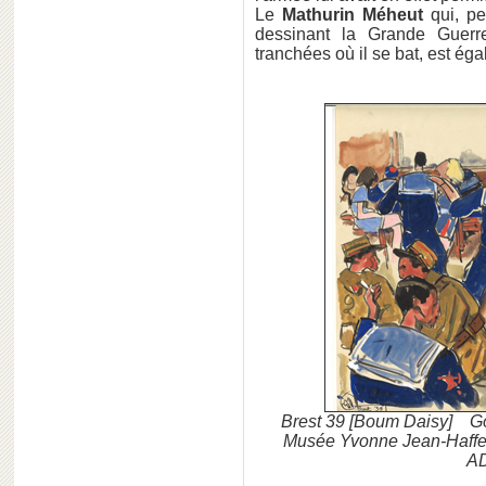
Le
Mathurin Méheut
qui, pe
dessinant la Grande Guer
tranchées où il se bat, est é
Brest 39 [Boum Daisy] Gou
Musée Yvonne Jean-Haffe
AD