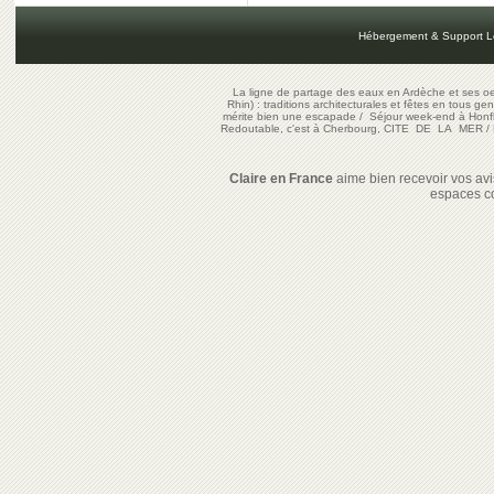
Hébergement & Support L
La ligne de partage des eaux en Ardèche et ses oe
Rhin) : traditions architecturales et fêtes en tous ge
mérite bien une escapade
/
Séjour week-end à Honf
Redoutable, c'est à Cherbourg, CITE DE LA MER
/
Claire en France
aime bien recevoir vos avis
espaces c