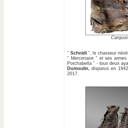
Carquoi
"
Schnidi
", le chasseur néol
" Mercenaire " et ses armes 
Porchabella " - tous deux aya
Dumoulin,
disparus en 1942,
2017.