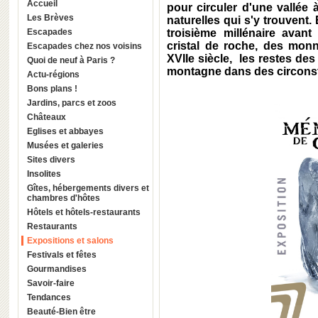
Accueil
pour circuler d'une vallée 
Les Brèves
naturelles qui s'y trouvent
Escapades
troisième millénaire avant
cristal de roche, des mon
Escapades chez nos voisins
XVIIe siècle, les restes d
Quoi de neuf à Paris ?
montagne dans des circonst
Actu-régions
Bons plans !
Jardins, parcs et zoos
Châteaux
Eglises et abbayes
Musées et galeries
Sites divers
Insolites
Gîtes, hébergements divers et
chambres d'hôtes
Hôtels et hôtels-restaurants
Restaurants
Expositions et salons
Festivals et fêtes
Gourmandises
Savoir-faire
Tendances
Beauté-Bien être