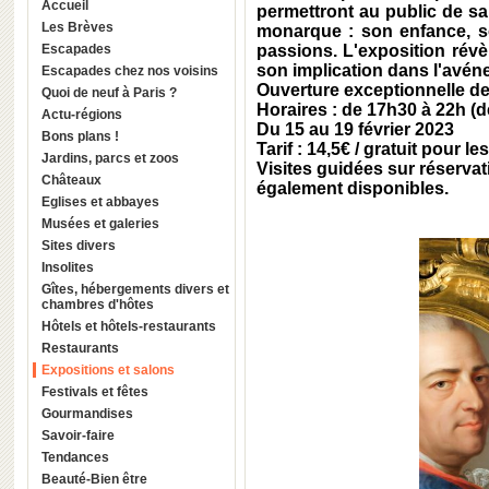
Accueil
permettront au public de sai
Les Brèves
monarque : son enfance, so
Escapades
passions. L'exposition rév
son implication dans l'avénem
Escapades chez nos voisins
Ouverture exceptionnelle de
Quoi de neuf à Paris ?
Horaires : de 17h30 à 22h (
Actu-régions
Du 15 au 19 février 2023
Bons plans !
Tarif : 14,5€ / gratuit pour l
Jardins, parcs et zoos
Visites guidées sur réservat
Châteaux
également disponibles.
Eglises et abbayes
Musées et galeries
Sites divers
Insolites
Gîtes, hébergements divers et
chambres d'hôtes
Hôtels et hôtels-restaurants
Restaurants
Expositions et salons
Festivals et fêtes
Gourmandises
Savoir-faire
Tendances
Beauté-Bien être