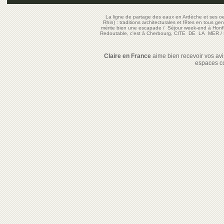
La ligne de partage des eaux en Ardèche et ses oe
Rhin) : traditions architecturales et fêtes en tous ge
mérite bien une escapade
/
Séjour week-end à Honf
Redoutable, c'est à Cherbourg, CITE DE LA MER
/
Claire en France
aime bien recevoir vos avis
espaces c